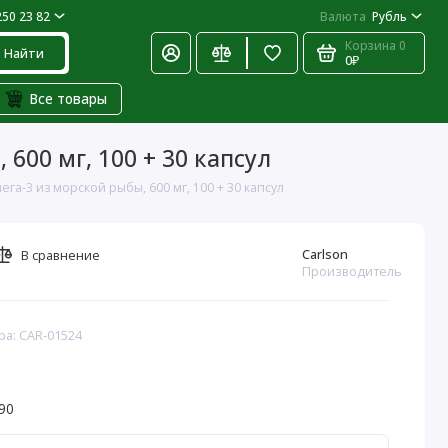
250 23 82
Валюта
Рубль
Корзина
0
Найти
0₽
Все товары
600 мг, 100 + 30 капсул
га-3 из морской рыбы, 600 мг, 100 + 30 капсул
Carlson
В сравнение
Производитель
ра: CAR-01524
90