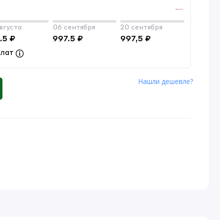
вгуста
06 сентября
20 сентября
.5 ₽
997.5 ₽
997,5 ₽
плат
Нашли дешевле?