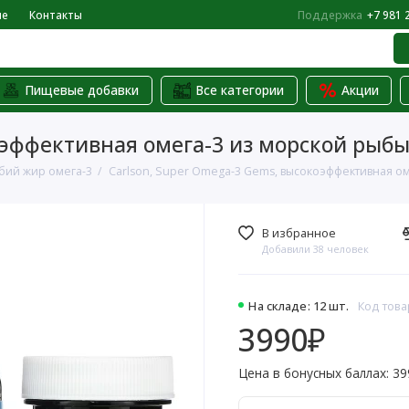
не
Контакты
Поддержка
+7 981 
Пищевые добавки
Все категории
Акции
эффективная омега-3 из морской рыбы, 
бий жир омега-3
Carlson, Super Omega-3 Gems, высокоэффективная оме
В избранное
Добавили 38 человек
На складе: 12 шт.
Код това
3990₽
Цена в бонусных баллах: 39