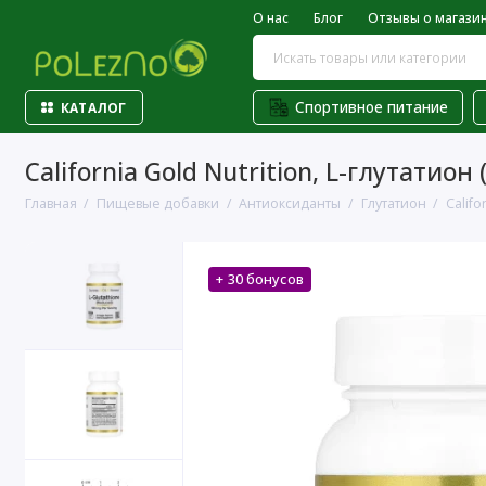
О нас
Блог
Отзывы о магази
Спортивное питание
КАТАЛОГ
California Gold Nutrition, L-глутатио
Главная
Пищевые добавки
Антиоксиданты
Глутатион
Califo
+ 30 бонусов