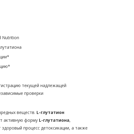
d Nutrition
глутатиона
ации*
кцию*
егистрацию текущей надлежащей
езависимые проверки
вредных веществ.
L-глутатион
т активную форму
L-глутатиона
,
 здоровый процесс детоксикации, а также