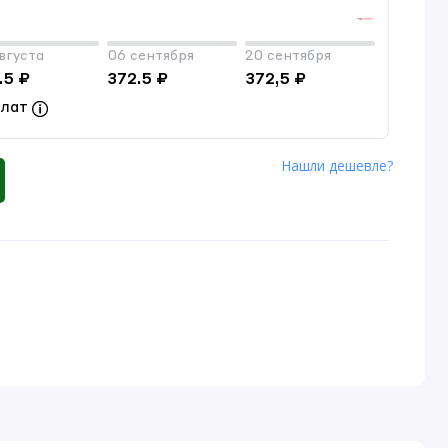
вгуста
06 сентября
20 сентября
.5 ₽
372.5 ₽
372,5 ₽
плат
Нашли дешевле?