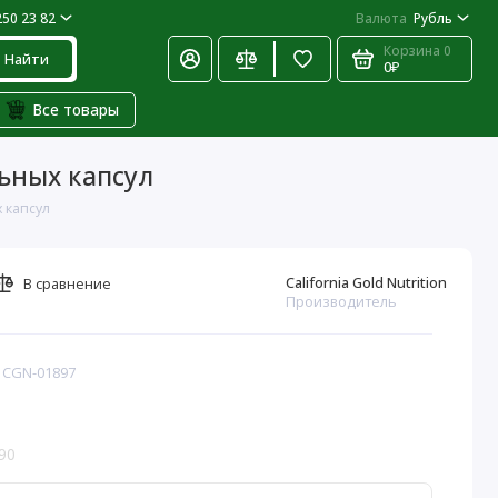
250 23 82
Валюта
Рубль
Корзина
0
Найти
0₽
Все товары
льных капсул
х капсул
California Gold Nutrition
В сравнение
Производитель
: CGN-01897
90