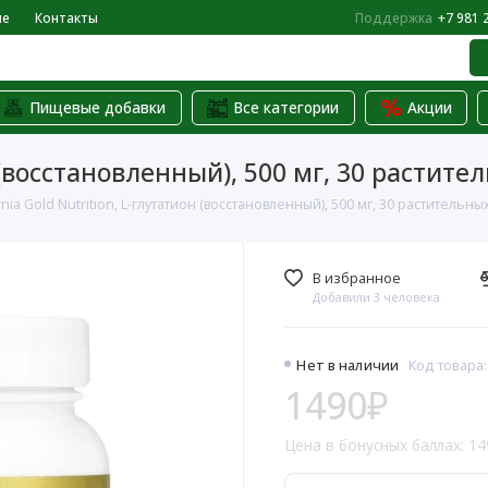
не
Контакты
Поддержка
+7 981 
Пищевые добавки
Все категории
Акции
н (восстановленный), 500 мг, 30 растите
rnia Gold Nutrition, L-глутатион (восстановленный), 500 мг, 30 растительны
В избранное
Добавили 3 человека
Нет в наличии
Код товара
1490₽
Цена в бонусных баллах: 14