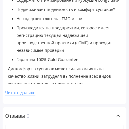
Содержит оптимизированный куркумин Longvida®
Поддерживает подвижность и комфорт суставов*
Не содержит глютена, ГМО и сои
Производится на предприятии, которое имеет
регистрацию текущей надлежащей
производственной практики (cGMP) и проходит
независимые проверки
Гарантия 100% Gold Guarantee
Дискомфорт в суставах может сильно влиять на
качество жизни, затрудняя выполнение всех видов
деятельности, которые приносят вам
удовольствие.
Комплекс с куркумином
CurcuminUP
™
от
Читать дальше
California Gold Nutrition
— это улучшенная формула для
снятия воспалений, которая помогает поддерживать
подвижность и комфорт суставов*.
Отзывы
0
Польза куркумина и омега-3