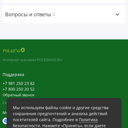
гормон роста. Благодаря широкому спектру преимуществ
использования Deer Antler Velvet каждый может
Вопросы и ответы
4
воспользоваться преимуществами нашего спрея.
Рекомендации по применению
(Взрослые) Хорошо встряхните перед использованием. В
качестве пищевой добавки возьмите 6 впрыскиваний под
Интернет-магазин POLEZNOO.RU
язык, подержите 20 секунд перед глотанием. Для
Поддержка
достижения наилучших результатов используйте 2 раза в
день.
+7 981 250 23 82
+7 800 250 20 52
Обратный звонок
Ежедневно в будние с 11:30 до 20:30, в выходные с 11:30 до 19:30
Предупреждения
Мы используем файлы cookie и другие средства
Мы в сети
сохранения предпочтений и анализа действий
Не используйте, если внешняя защитная пленка
посетителей сайта. Подробнее в
Политика
повреждена. Не предназначено для лиц младше 18 лет.
безопасности
. Нажмите «Принять», если даете