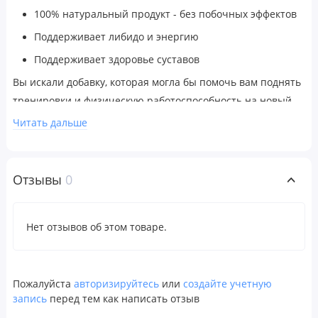
100% натуральный продукт - без побочных эффектов
Поддерживает либидо и энергию
Поддерживает здоровье суставов
Вы искали добавку, которая могла бы помочь вам поднять
тренировки и физическую работоспособность на новый
уровень? Возможно, вы уже думали об использовании
Читать дальше
бархата из оленьих рогов, но не совсем уверены, что это
такое и какая добавка вам подходит? Наш спрей из
оленьих рогов производится только из
Отзывы
0
высококачественных и богатых питательными
веществами бархатистых веществ непосредственно от
Нет отзывов об этом товаре.
благородного оленя в Новой Зеландии.
Бархат из оленьих рогов содержит инсулиноподобный
фактор роста 1 или IGF-1. IGF-1 - это натуральный
Пожалуйста
авторизируйтесь
или
создайте учетную
анаболический гормон, который стимулирует рост
запись
перед тем как написать отзыв
мышечной ткани подобно гормону роста человека или