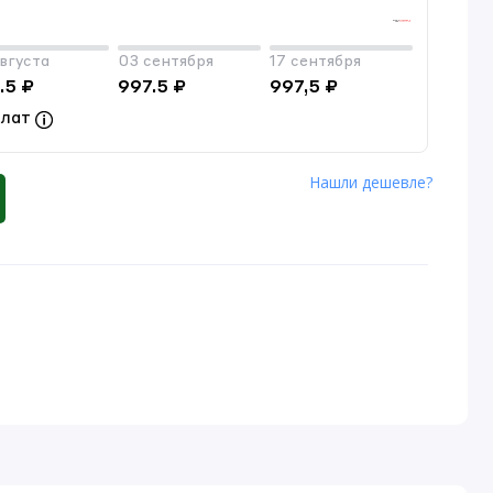
вгуста
03 сентября
17 сентября
.5 ₽
997.5 ₽
997,5 ₽
плат
Нашли дешевле?