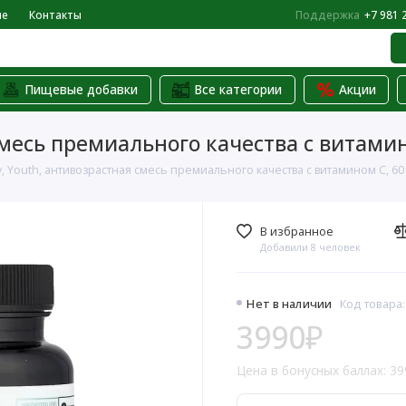
не
Контакты
Поддержка
+7 981 
Пищевые добавки
Все категории
Акции
 смесь премиального качества с витами
ty, Youth, антивозрастная смесь премиального качества с витамином C, 6
В избранное
Добавили 8 человек
Нет в наличии
Код товара
3990₽
Цена в бонусных баллах: 39