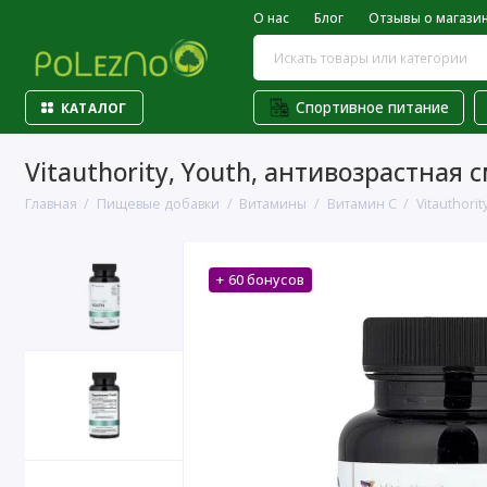
О нас
Блог
Отзывы о магази
Спортивное питание
КАТАЛОГ
Vitauthority, Youth, антивозрастная
Главная
Пищевые добавки
Витамины
Витамин С
Vitauthori
+ 60 бонусов