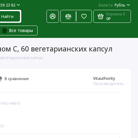
250 23 82
Валюта
Рубль
Корзина
0
Найти
0₽
Все товары
ном C, 60 вегетарианских капсул
0 вегетарианских капсул
Vitauthority
В сравнение
Производитель
: VAU-44613
90