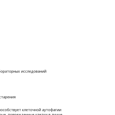
бораторных исследований
старения
пособствует клеточной аутофагии
рые, поврежденные клетки в лучше