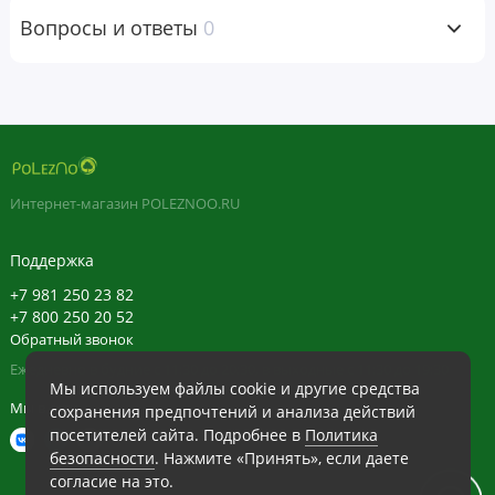
следует проконсультироваться с врачом.
Вопросы и ответы
0
Пищевая ценность
Размер порции:
1 капсула
1 капсула
% от
содержит:
суточной
нормы
Интернет-магазин POLEZNOO.RU
Тиамин (в виде тиамина
50 мг
4167%
Поддержка
гидрохлорида)
+7 981 250 23 82
Рибофлавин (25 мг в виде
28,6 мг
2200%
+7 800 250 20 52
рибофлавина и 3,6 мг в виде
Обратный звонок
рибофлавин-5'-фосфата
натрия)
Ежедневно в будние с 11:30 до 20:30, в выходные с 11:30 до 19:30
Мы используем файлы cookie и другие средства
Мы в сети
сохранения предпочтений и анализа действий
Ниацин (в виде
80 мг
500%
никотинамида)
посетителей сайта. Подробнее в
Политика
безопасности
. Нажмите «Принять», если даете
согласие на это.
Витамин B6 (25 мг в виде
28,4 мг
1671%