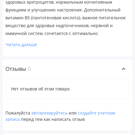
здоровых эритроцитов, нормальным когнитивным
функциям и улучшению настроения. Дополнительный
витамин B5 (пантотеновая кислота), важное питательное
вещество для здоровья надпочечников, нервной и
иммунной систем, сочетается с оптимально
сбалансированными восемью незаменимыми
Читать дальше
витаминами группы B и холином.
Рекомендации по применению
Отзывы
0
Принимать по 1 капсуле 1–3 раза в день или в
соответствии с рекомендациями врача.
Нет отзывов об этом товаре.
Предупреждения
Защита от вскрытия. Продукт следует использовать лишь
в том случае, если флакон запечатан.
Пожалуйста
авторизируйтесь
или
создайте учетную
Хранить упаковку плотно закрытой в сухом и прохладном
запись
перед тем как написать отзыв
месте.
Перед началом применения во время беременности