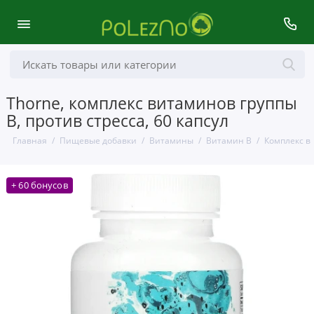
Thorne, комплекс витаминов группы
B, против стресса, 60 капсул
Главная
Пищевые добавки
Витамины
Витамин B
Комплекс в
+ 60 бонусов