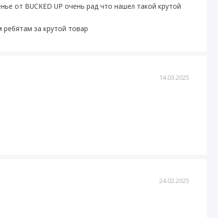
енье от BUCKED UP очень рад что нашел такой крутой
м ребятам за крутой товар
14.03.2025
24.02.2025