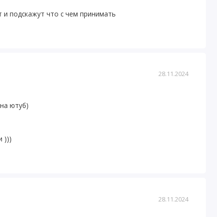
т и подскажут что с чем принимать
28.11.2024
 на ютуб)
 )))
28.11.2024