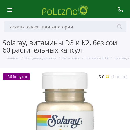
Solaray, витамины D3 и K2, без сои,
60 растительных капсул
Главная
Пищевые добавки
Витамины
Витамин D+К
Solaray, 
5.0
(1 отзыв)
+ 36 бонусов