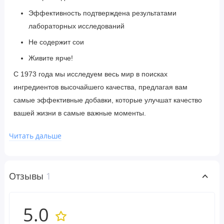
Эффективность подтверждена результатами
лабораторных исследований
Не содержит сои
Живите ярче!
С 1973 года мы исследуем весь мир в поисках
ингредиентов высочайшего качества, предлагая вам
самые эффективные добавки, которые улучшат качество
вашей жизни в самые важные моменты.
Читать дальше
Рекомендации по применению
Применять только согласно инструкции. Принимать по
одной вегетарианской капсуле в день во время еды или
Отзывы
1
запивая стаканом воды.
5.0
Ингредиенты