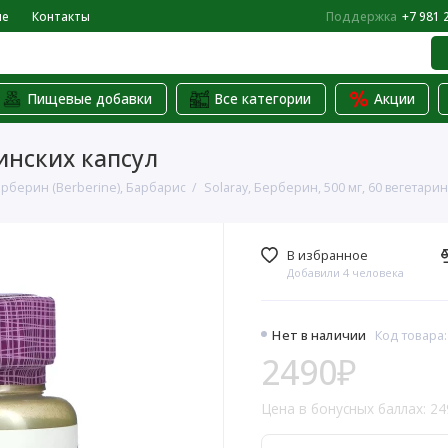
не
Контакты
Поддержка
+7 981 
Пищевые добавки
Все категории
Акции
ринских капсул
рберин (Berberine), Барбарис
Solaray, Берберин, 500 мг, 60 вегетари
В избранное
Добавили 4 человека
Нет в наличии
Код товара
2490₽
Цена в бонусных баллах: 24