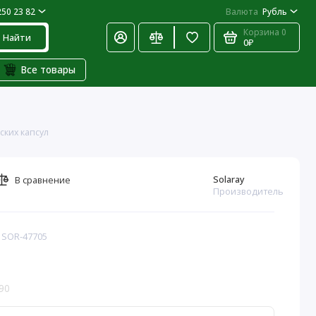
250 23 82
Валюта
Рубль
Корзина
0
Найти
0₽
Все товары
нских капсул
Solaray
В сравнение
Производитель
: SOR-47705
90