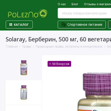
О нас
Блог
Отзывы о магази
Спортивное питание
КАТАЛОГ
Solaray, Берберин, 500 мг, 60 вегета
Главная
Травы
Природные травы, экстракты и концентраты
Бе
+ 50 бонусов