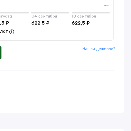
вгуста
04 сентября
18 сентября
.5 ₽
622.5 ₽
622,5 ₽
плат
Нашли дешевле?