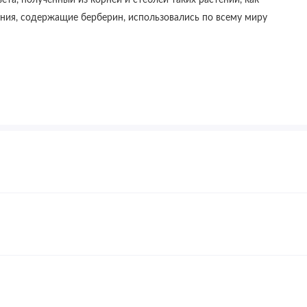
та, полученный из корней и стеблей таких растений, как
ения, содержащие берберин, использовались по всему миру
дной растительной капсуле в день вместе с пищей или
нтрат.
и отсутствует. Хранить в недоступном для детей месте. О
шего врача. Не использовать при беременности или