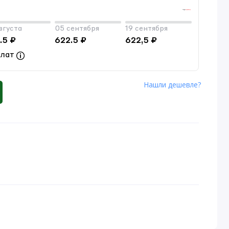
вгуста
05 сентября
19 сентября
.5 ₽
622.5 ₽
622,5 ₽
плат
Нашли дешевле?