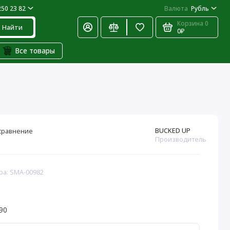
250 23 82
Валюта
Рубль
Корзина
0
Найти
0₽
Все товары
BUCKED UP
сравнение
Производитель
ра: SMA-00982
90