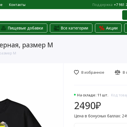
не
Контакты
Поддержка
+7 981 
Пищевые добавки
Все категории
Акции
черная, размер M
 размер M
В избранное
В 
На складе: 11 шт.
Код това
2490₽
Цена в бонусных баллах: 24