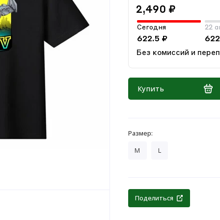
2,490 ₽
Сегодня
22 а
622.5 ₽
622
Без комиссий и пере
Купить
Размер:
M
L
Поделиться