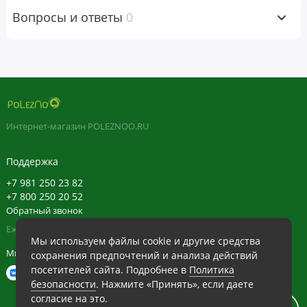
Гипромеллоза (растительная капсула), диоксид кремния,
Вопросы и ответы
0
микрокристаллическая целлюлоза, может содержать
стеариновую кислоту.
Предупреждения
Хранение. Хранить в сухом и прохладном месте с плотно
Интернет-магазин POLEZNOO.RU
закрытой крышкой.
Хранить в недоступном для детей месте.
Поддержка
Проконсультируйтесь с врачом перед использованием
+7 981 250 23 82
данного продукта, если вы беременны, кормите грудью,
+7 800 250 20 52
Обратный звонок
имели или имеете какие-либо заболевания или
Ежедневно в будние с 11:30 до 20:30, в выходные с 11:30 до 19:30
принимаете какие-либо рецептурные медикаменты.
Мы используем файлы cookie и другие средства
Мы в сети
сохранения предпочтений и анализа действий
посетителей сайта. Подробнее в
Политика
Отказ от ответственности
безопасности
. Нажмите «Принять», если даете
POLEZNOO
Компания
всегда стремится придерживаться
согласие на это.