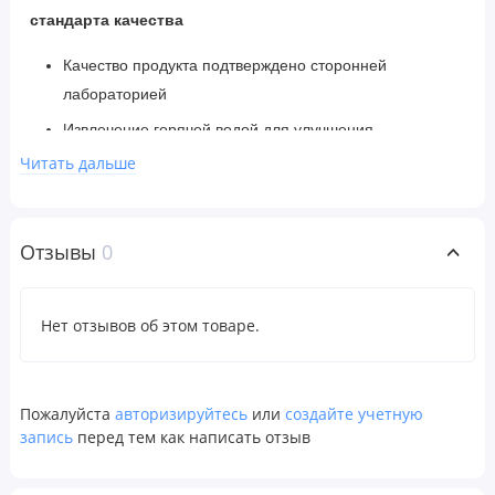
стандарта качества
Качество продукта подтверждено сторонней
лабораторией
Извлечение горячей водой для улучшения
биодоступности
Читать дальше
Гарантированная эффективность: 30% бета-глюканов
в 1 капсуле
Отзывы
0
Наша гарантия:
Этот продукт проверен на наличие
активных соединений. Не содержит добавленного
крахмала, злаков и мицелия.
Нет отзывов об этом товаре.
Рекомендации по применению
Пожалуйста
авторизируйтесь
или
создайте учетную
Взрослым принимать по 2 капсулы в день.
запись
перед тем как написать отзыв
Ингредиенты