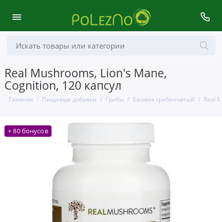
Real Mushrooms, Lion's Mane,
Cognition, 120 капсул
Главная
Пищевые добавки
Грибы
Ежовик гребенчатый
Real M
+ 80 бонусов