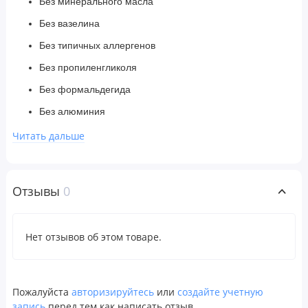
Без минерального масла
Без вазелина
Без типичных аллергенов
Без пропиленгликоля
Без формальдегида
Без алюминия
Без триклозана
Читать дальше
Без толуена
Без глютена
Отзывы
0
Этичный продукт
Экологически чистый продукт
Нет отзывов об этом товаре.
Веганский продукт
Произведено с использованием возобновляемых
источников энергии
Пожалуйста
авторизируйтесь
или
создайте учетную
запись
Для мужчин и женщин
перед тем как написать отзыв