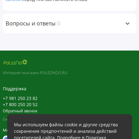
Гипоаллергенно
Сохранение цвета
Вопросы и ответы
0
Заметно увеличивает:
Объем
Блеск
Густоту
Силу
Интернет-магазин POLEZNOO.RU
Заметно уменьшает
:
Поддержка
Выпадение волос
+7 981 250 23 82
Тусклость
+7 800 250 20 52
Обратный звонок
Ломкость
Ежедневно в будние с 11:30 до 20:30, в выходные с 11:30 до 19:30
Количество ослабших прядей
Мы используем файлы cookie и другие средства
Мы в сети
сохранения предпочтений и анализа действий
Восстанавливающая сыворотка для кожи головы
посетителей сайта. Подробнее в
Политика