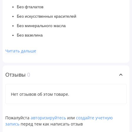
Без фталатов
Без искусственных красителей
Без минерального масла
Без вазелина
Без типичных аллергенов
Читать дальше
Без пропиленгликоля
Без формальдегида
Без алюминия
Отзывы
0
Без толуена
Без глютена
Нет отзывов об этом товаре.
Этичный продукт
Экологически чистый продукт
Пожалуйста
авторизируйтесь
или
создайте учетную
Веганский продукт
запись
перед тем как написать отзыв
Гипоаллергенно