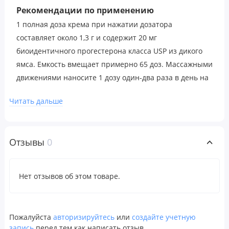
Рекомендации по применению
1 полная доза крема при нажатии дозатора
составляет около 1,3 г и содержит 20 мг
биоидентичного прогестерона класса USP из дикого
ямса. Емкость вмещает примерно 65 доз. Массажными
движениями наносите 1 дозу один-два раза в день на
участки с гладкой кожей, такие как запястья,
Читать дальше
внутренняя сторона рук или бедер, горло, живот или
грудь. Чередуйте участки нанесения. Женщинам в
пременопаузе использовать за 14 дней до первого
Отзывы
0
дня менструации, сделать перерыв и повторить.
Женщинам в период менопаузы использовать в
течение 21 дня, сделать перерыв на 7 дней и
Нет отзывов об этом товаре.
повторить. Это только общие рекомендации, которые,
возможно, потребуют корректировки в зависимости от
индивидуальных потребностей.
Пожалуйста
авторизируйтесь
или
создайте учетную
запись
перед тем как написать отзыв