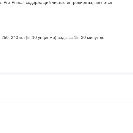
Pre-Primal, содержащий чистые ингредиенты, является
 250–240 мл (5–10 унциями) воды за 15–30 минут до
 кислота (усилитель вкуса), силикат кальция, диоксид
трат натрия.
менения во время беременности, кормления грудью, при
нсультироваться с врачом. Хранить в недоступном для
щитная пленка повреждена или отсутствует. Не употребляйте
имерно 300 мг кофеина.