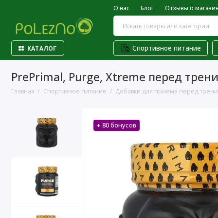
О нас
Блог
Отзывы о магази
Спортивное питание
КАТАЛОГ
PrePrimal, Purge, Xtreme перед трени
Главная
Спортивное питание
Добавки для приема перед трен
+ 80 бонусов