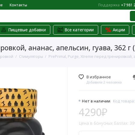
не
Контакты
Поддержка
+7 981 
Пищевые добавки
Все категории
Акции
ровкой, ананас, апельсин, гуава, 362 г 
ировкой
Стимуляторы
PrePrimal, Purge, Xtreme перед тренировкой, ан
В избранное
Добавили 2 человека
Нет в наличии
Код товара:
4290₽
Цена в бонусных баллах: 39