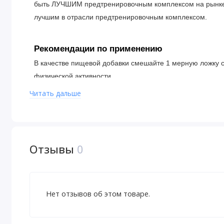
быть ЛУЧШИМ предтренировочным комплексом на рынке. 
лучшим в отрасли предтренировочным комплексом.
Рекомендации по применению
В качестве пищевой добавки смешайте 1 мерную ложку с
физической активности.
Читать дальше
Ингредиенты
Лимонная кислота, натуральные ароматизаторы, яблочная
кремния, сукралоза, бета-каротин (для окрашивания) ци
Отзывы
0
Предупреждения
Для здоровых людей старше 18 лет. Перед началом при
Нет отзывов об этом товаре.
приеме препаратов, наличии заболеваний следует проко
детей месте. Не следует использовать продукт, если за
более 1 мерной ложки в течение 24 часов. Содержит пр