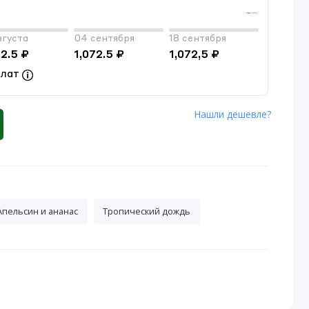
вгуста
04 сентября
18 сентября
72.5 ₽
1,072.5 ₽
1,072,5 ₽
плат
Нашли дешевле?
Апельсин и ананас
Тропический дождь