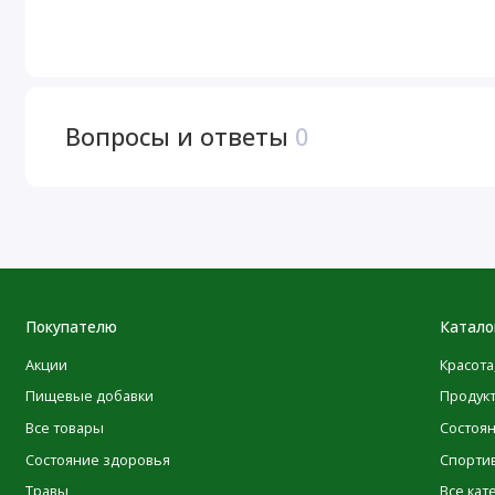
Хранить в сухом и прохладном месте.
Отказ от ответственности
Вопросы и ответы
0
Компания POLEZNOO всегда стремится придерживаться 
своей продукции. Однако некоторые изменения, вносим
ингредиентов, могут потребовать определенного времени
Имейте в виду, что даже несмотря на то, что иногда упак
качество и свежесть продуктов. Мы рекомендуем вам вн
предупреждениями и инструкциями по использованию пр
исключительно на информацию, представленную на сай
Покупателю
Катало
описаний продуктов на нашем сайте выполнены с испол
Акции
Красота
исключительно для вашего удобства. POLEZNOO не гара
Пищевые добавки
Продук
безошибочными, и не несет ответственности за ошибки 
Все товары
Состоя
Посетить веб-сайт производителя
Состояние здоровья
Спорти
Травы
Все кат