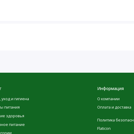
максимальной точности в изображениях и информации о
ые производителями, касающиеся упаковки или списка
 до того момента, как они будут опубликованы на сайте.
овка товаров может изменяться, это никак не влияет на
имательно ознакомиться с данными на упаковке,
одуктов перед их применением и не полагаться
те POLEZNOO.RU. Обратите внимание, что некоторые из
г
Информация
ьзованием машинного перевода. Это сделано
, уход и гигиена
О компании
нтирует, что переводы являются полными и
ты питания
Оплата и доставка
или неточности при переводе.
ние здоровья
Политика безопасн
вное питание
Flaticon
егории