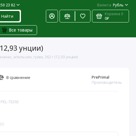
250 23 82
Валюта
Рубль
Корзина
0
Найти
0₽
Все товары
(12,93 унции)
анас, апельсин, гуава, 362 г (12,93 унции)
PrePrimal
В сравнение
Производитель
 PEL-73292
90