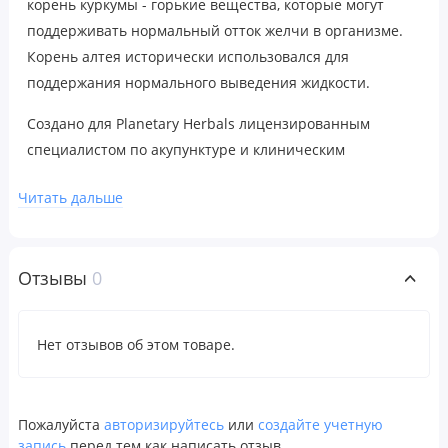
корень куркумы - горькие вещества, которые могут
поддерживать нормальный отток желчи в организме.
Корень алтея исторически использовался для
поддержания нормального выведения жидкости.
Создано для Planetary Herbals лицензированным
специалистом по акупунктуре и клиническим
травником Майклом Тьерра. Клиницист с 1972 года,
Читать дальше
Майкл является авторитетом в области мировых
травяных традиций и является автором нескольких
уважаемых книг о травах.
Отзывы
0
Рекомендации по применению
По 2 таблетки утром и по 3 вечером между приемами
Нет отзывов об этом товаре.
пищи.
Пожалуйста
авторизируйтесь
или
создайте учетную
Предупреждения
запись
перед тем как написать отзыв