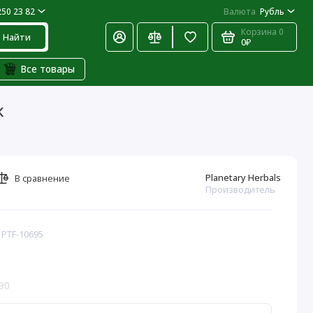
250 23 82
Валюта
Рубль
Корзина
0
Найти
0₽
Все товары
к
Planetary Herbals
В сравнение
Производитель
 PTF-10695
90