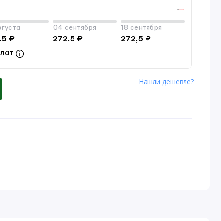
вгуста
04 сентября
18 сентября
.5 ₽
272.5 ₽
272,5 ₽
плат
Нашли дешевле?