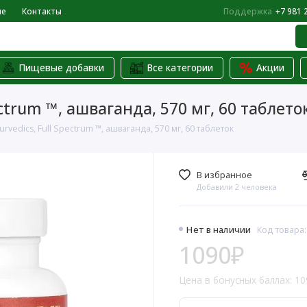
не
Контакты
Поддержка
+7 981 
Пищевые добавки
Все категории
Акции
pectrum ™, ашваганда, 570 мг, 60 таблето
urvedics, Full Spectrum ™, ашваганда, 570 мг, 60 таблеток
В избранное
Добавили 2 человека
Нет в наличии
Код товара:
1090₽
Цена в бонусных баллах: 10