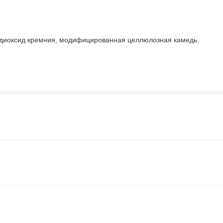
 диоксид кремния, модифицированная целлюлозная камедь.
 в период беременности или грудного вскармливания а
 пленка повреждена или отсутствует. Хранить в недоступном
максимальной точности в изображениях и информации о
ые производителями, касающиеся упаковки или списка