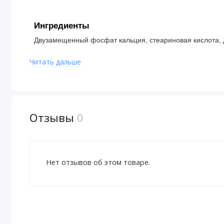
Ингредиенты
Двузамещенный фосфат кальция, стеариновая кислота,
Читать дальше
Предупреждения
Не следует принимать при планировании беременности,
также в случае приема любых седативных средств.
Отзывы
0
Не следует использовать данный продукт, если защитная
для детей месте.
Хранить в сухом и прохладном месте.
Нет отзывов об этом товаре.
Отказ от ответственности
Компания POLEZNOO всегда стремится придерживаться 
своей продукции. Однако некоторые изменения, вносим