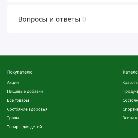
ингредиентов, могут потребовать определенного времени
Имейте в виду, что даже несмотря на то, что иногда упак
качество и свежесть продуктов. Мы рекомендуем вам вн
Вопросы и ответы
0
предупреждениями и инструкциями по использованию пр
исключительно на информацию, представленную на сай
описаний продуктов на нашем сайте выполнены с испол
исключительно для вашего удобства. POLEZNOO не гара
безошибочными, и не несет ответственности за ошибки 
Посетить веб-сайт производителя
Покупателю
Катало
Акции
Красота
Пищевая ценность
Пищевые добавки
Продук
Размер порции:
1 таблетка
Все товары
Состоя
Состояние здоровья
Спорти
Травы
Все кат
Товары для детей
Кальций (в виде двузамещенного фосфата кальция)