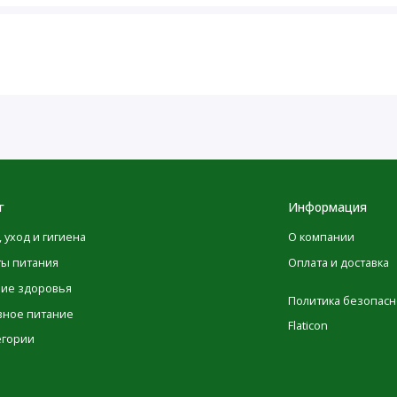
 до того момента, как они будут опубликованы на сайте.
овка товаров может изменяться, это никак не влияет на
имательно ознакомиться с данными на упаковке,
одуктов перед их применением и не полагаться
те POLEZNOO.RU. Обратите внимание, что некоторые из
ьзованием машинного перевода. Это сделано
нтирует, что переводы являются полными и
или неточности при переводе.
г
Информация
, уход и гигиена
О компании
ты питания
Оплата и доставка
ние здоровья
Политика безопасн
Количество в
% от суточной
вное питание
Flaticon
1 порции
нормы
егории
56 мг
4%