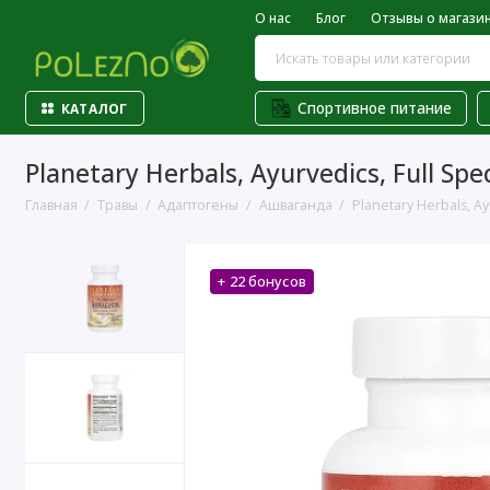
О нас
Блог
Отзывы о магази
Спортивное питание
КАТАЛОГ
Planetary Herbals, Ayurvedics, Full S
Главная
Травы
Адаптогены
Ашваганда
Planetary Herbals, Ay
+ 22 бонусов