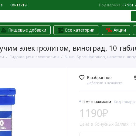
не
Контакты
Поддержка
+7 981 
Пищевые добавки
Все категории
Акции
пучим электролитом, виноград, 10 табл
ти
Гидратация и электролиты
Nuun, Sport Hydration, напиток с шип
В избранное
Добавили 3 человека
Нет в наличии
Код товара
1190₽
Цена в бонусных баллах: 11