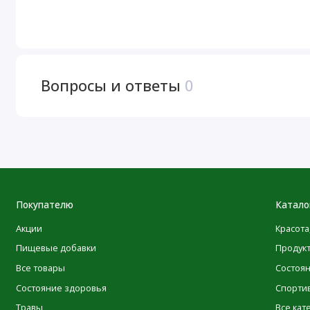
Калории
Вопросы и ответы
0
Всего жиров
Натрий
Всего углеводов
Всего сахара
Покупателю
Катало
Вкл. 1 г добавленного сахара
Акции
Красота
Пищевые добавки
Продук
Белки
Все товары
Состоя
Кальций
Состояние здоровья
Спорти
Травы
Все кат