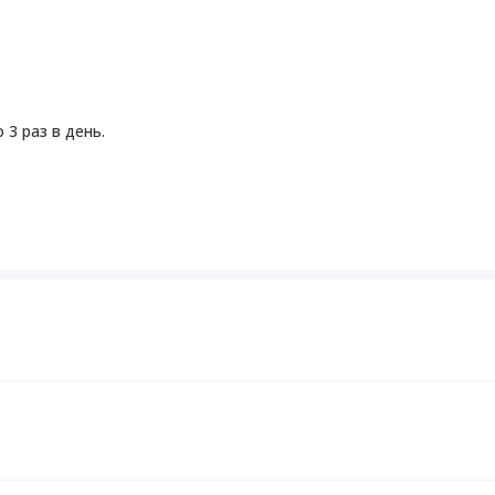
 3 раз в день.
ках не повреждена.
ся.