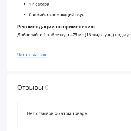
1 г сахара
Свежий, освежающий вкус
Рекомендации по применению
Добавляйте 1 таблетку в 475 мл (16 жидк. унц.) воды до
Предупреждения
Читать дальше
Использовать, только если защитная пленка на колпач
Хранить в сухом и прохладном месте.
Храните крышку закрытой, когда продукт не использует
Хранить в недоступном для детей месте.
Отзывы
0
Пищевая ценность
Размер порции:
1 таблетка (5 г)
Нет отзывов об этом товаре.
Порций в упаковке:
10