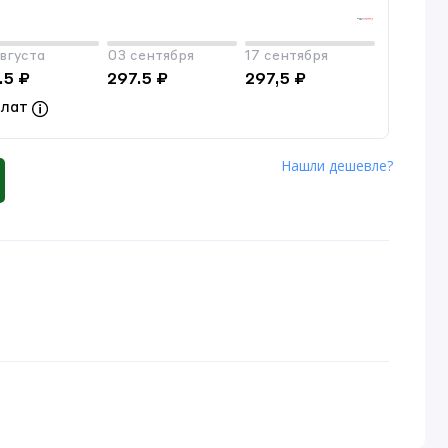
вгуста
03 сентября
17 сентября
.5 ₽
297.5 ₽
297,5 ₽
плат
Нашли дешевле?