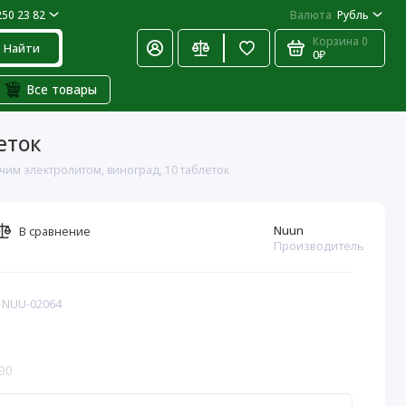
250 23 82
Валюта
Рубль
Корзина
0
Найти
0₽
Все товары
еток
учим электролитом, виноград, 10 таблеток
Nuun
В сравнение
Производитель
: NUU-02064
90