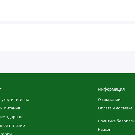
Количество
% ОТ
в 1 порции
СУТОЧНОЙ
НОРМЫ
15
0 г
0%
300 мг
13%
4 г
1%
1 г
г
Информация
2%
, уход и гигиена
О компании
ты питания
Оплата и доставка
0 г
ние здоровья
Политика безопасн
13 мг
2%
вное питание
Flaticon
егории