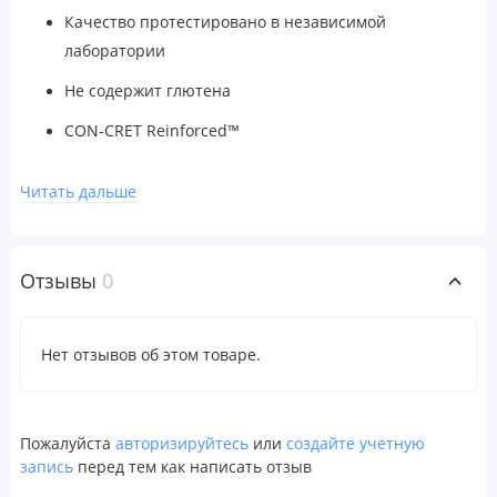
Качество протестировано в независимой
лаборатории
Не содержит глютена
CON-CRET Reinforced™
Рекомендации по применению
Читать дальше
В качестве пищевой добавки смешивать 1 мерную ложку
со 180–300 мл (6–10 унциями) воды или в соответствии с
рекомендациями врача.
Отзывы
0
Предупреждения
Для здоровых людей старше 18 лет. Перед началом
Нет отзывов об этом товаре.
применения во время беременности, кормления грудью,
при приеме препаратов, наличии заболеваний следует
проконсультироваться с врачом. Хранить в недоступном
Пожалуйста
авторизируйтесь
или
создайте учетную
для детей месте. Не следует использовать продукт, если
запись
перед тем как написать отзыв
защитная пленка повреждена или отсутствует.