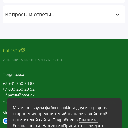
Хранить в сухом и прохладном месте. Содержимое
продается по весу, а не по объему. Возможна небольшая
Вопросы и ответы
0
усадка продукта.
Пищевая
ценность
Размер порции:
1
мерная ложка (5 г)
Интернет-магазин POLEZNOO.RU
Порций в
Поддержка
упаковке:
100
+7 981 250 23 82
Количество
% от
+7 800 250 20 52
в 1 порции
суточной
Обратный звонок
нормы
Ежедневно в будние с 11:30 до 20:30, в выходные с 11:30 до 19:30
Мы используем файлы cookie и другие средства
Фолат
400 мкг DFE
100%
Мы в сети
сохранения предпочтений и анализа действий
(240 мкг
фолиевой
посетителей сайта. Подробнее в
Политика
кислоты)
безопасности
. Нажмите «Принять», если даете