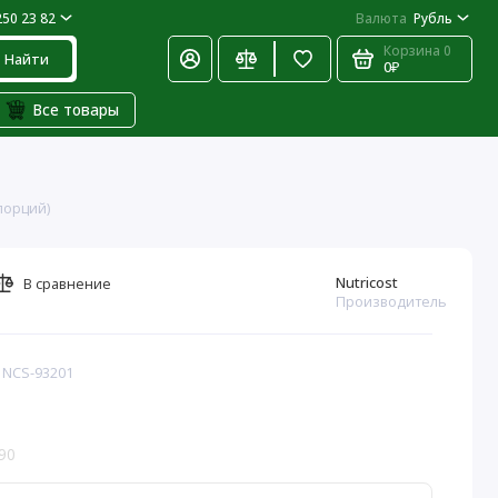
250 23 82
Валюта
Рубль
Корзина
0
Найти
0₽
Все товары
 порций)
Nutricost
В сравнение
Производитель
: NCS-93201
90