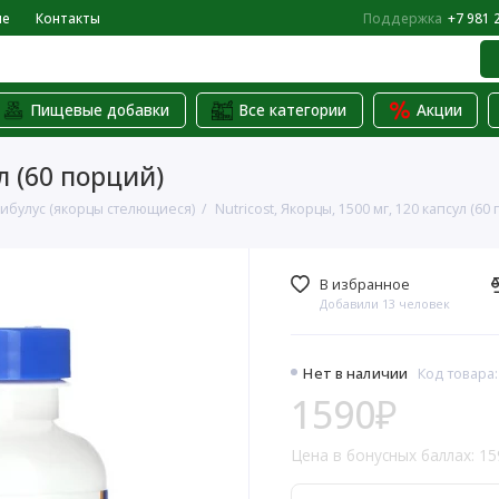
не
Контакты
Поддержка
+7 981 
Пищевые добавки
Все категории
Акции
л (60 порций)
ибулус (якорцы стелющиеся)
Nutricost, Якорцы, 1500 мг, 120 капсул (60
В избранное
Добавили 13 человек
Нет в наличии
Код товара
1590₽
Цена в бонусных баллах: 15