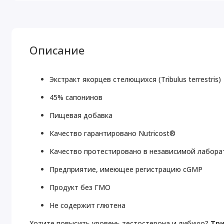
Описание
Экстракт якорцев стелющихся (Tribulus terrestris)
45% сапонинов
Пищевая добавка
Качество гарантировано Nutricost®
Качество протестировано в независимой лабор
Предприятие, имеющее регистрацию cGMP
Продукт без ГМО
Не содержит глютена
Хотите повысить уровень тестостерона и либидо?
Тр