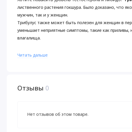
лиственного растения гокшура. Было доказано, что як
мужчин, так и у женщин.
Трибулус также может быть полезен для женщин в пери
уменьшает неприятные симптомы, такие как приливы, 
влагалища.
Рекомендации по применению
Читать дальше
В качестве пищевой добавки принимать по 2 капсулы в
соответствии с рекомендациями врача.
Предупреждения
Для здоровых людей старше 18 лет. Перед началом пр
Отзывы
0
приеме препаратов, наличии заболеваний следует про
детей месте. Не следует использовать продукт, если 
Хранить в сухом и прохладном месте.
Нет отзывов об этом товаре.
Пищевая ценность