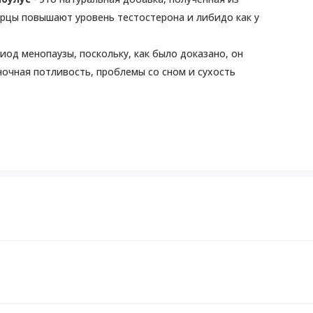
орцы повышают уровень тестостерона и либидо как у
од менопаузы, поскольку, как было доказано, он
ночная потливость, проблемы со сном и сухость
 день, запивая 240–350 мл (8–12 унциями) воды или в
именения во время беременности, кормления грудью, при
консультироваться с врачом. Хранить в недоступном для
защитная пленка повреждена или отсутствует.