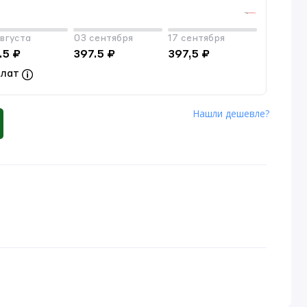
вгуста
03 сентября
17 сентября
.5 ₽
397.5 ₽
397,5 ₽
плат
Нашли дешевле?