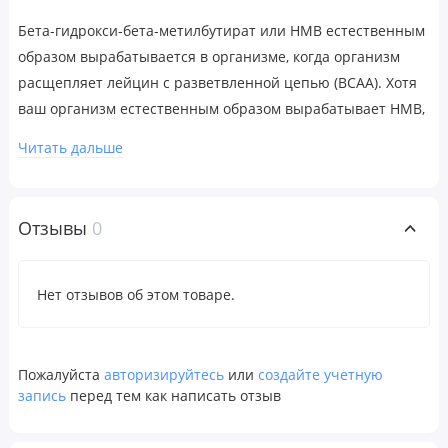
Бета-гидрокси-бета-метилбутират или HMB естественным
образом вырабатывается в организме, когда организм
расщепляет лейцин с разветвленной цепью (BCAA). Хотя
ваш организм естественным образом вырабатывает HMB,
он вырабатывается только в небольших количествах,
Читать дальше
поэтому многие люди обращаются к пищевым добавкам,
чтобы повысить уровень HMB.
Было доказано, что HMB помогает при физической
Отзывы
0
нагрузке, уменьшая распад мышц и увеличивая их рост. В
сочетании с правильным сочетанием диеты и физических
упражнений некоторые добавки могут повысить
Нет отзывов об этом товаре.
эффективность тренировок.
Рекомендации по применению
Пожалуйста
авторизируйтесь
или
создайте учетную
В качестве пищевой добавки смешивайте 1 мерную ложку
запись
перед тем как написать отзыв
в день с 180–240 мл (6–10 унциями) воды или в
соответствии с рекомендациями врача.