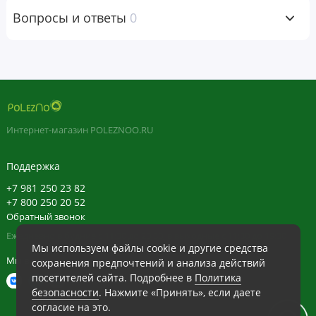
Вопросы и ответы
0
Предупреждения
Для здоровых людей старше 18 лет. Перед началом
применения во время беременности, кормления грудью,
при приеме препаратов, наличии заболеваний следует
проконсультироваться с врачом. Хранить в недоступном
для детей месте. Не следует использовать продукт, если
Интернет-магазин POLEZNOO.RU
защитная пленка повреждена или отсутствует.
Хранить в сухом и прохладном месте. Содержимое
Поддержка
продается по весу, а не по объему. Возможна небольшая
усадка продукта.
+7 981 250 23 82
+7 800 250 20 52
Обратный звонок
Пищевая
Ежедневно в будние с 11:30 до 20:30, в выходные с 11:30 до 19:30
ценность
Мы используем файлы cookie и другие средства
Мы в сети
сохранения предпочтений и анализа действий
Размер порции:
1
посетителей сайта. Подробнее в
Политика
мерная ложка (1 г)
безопасности
. Нажмите «Принять», если даете
согласие на это.
Порций в