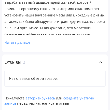
вырабатываемый шишковидной железой, который
помогает организму спать. Этот «гормон сна» помогает
установить наши внутренние часы или циркадные ритмы,
а также, как было обнаружено, играет другие важные роли
в нашем организме. Было доказано, что мелатонин
безопасен и эффективен и может здорово помочь
выработке полезных привычек и режима сна.
Читать дальше
Рекомендации по применению
В качестве пищевой добавки принимать по 1 таблетке,
Отзывы
0
рассасывая ее под языком в течение 30 секунд, а затем
проглатывать перед сном или перед сном или в
соответствии с рекомендациями врача. Не употреблять
Нет отзывов об этом товаре.
более 1 таблетки в день.
Предупреждения
Пожалуйста
авторизируйтесь
или
создайте учетную
Для здоровых людей старше 18 лет. Принимать только
запись
перед тем как написать отзыв
перед сном или перед сном. Не принимать вместе с