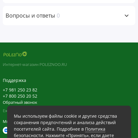
алкоголем. Может вызывать сонливость. Не использовать
во время управления оборудованием или автомобилем.
Вопросы и ответы
0
Перед началом применения во время беременности,
кормления грудью, при приеме препаратов, наличии
заболеваний следует проконсультироваться с врачом.
Хранить в недоступном для детей месте. Не следует
использовать продукт, если защитная пленка повреждена
или отсутствует.
Интернет-магазин POLEZNOO.RU
Хранить в сухом и прохладном месте.
Поддержка
Пищевая
ценность
+7 981 250 23 82
+7 800 250 20 52
Обратный звонок
Размер
порции:
1
Ежедневно в будние с 11:30 до 20:30, в выходные с 11:30 до 19:30
таблетка
Мы используем файлы cookie и другие средства
Мы в сети
сохранения предпочтений и анализа действий
Порций в
посетителей сайта. Подробнее в
Политика
упаковке:
240
безопасности
. Нажмите «Принять», если даете