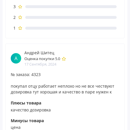
3 капсулы
3
Порций в
2
упаковке:
30
1
Количество
% ОТ
в 1 порции
СУТОЧНОЙ
НОРМЫ
Андрей Шитец
Калории
10
А
Оценка покупки 5.0
17 Сентября, 2024
Углеводы
2 г
1%
№ заказа: 4323
Порошок из
2100 мг
*
органического гриба
покупал отцу работает неплохо но не все чествуют
гребенчатого
(Hericium erinaceus)
дозировка тут хорошая и качество в паре нужен к
(плодовое тело)
нему пить еще билобу для полноты эффекта
Плюсы товара
* Процент от
качество дозировка
суточной нормы
при условии
Минусы товара
потребления
2000 калорий в
цена