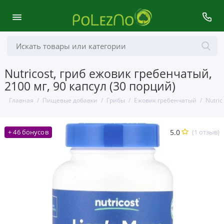
Nutricost, гриб ежовик гребенчатый,
2100 мг, 90 капсул (30 порций)
Главная
Пищевые добавки
Грибы
Ежовик гребенчатый
Nutric
5.0
(1 отзыв)
+ 46 бонусов