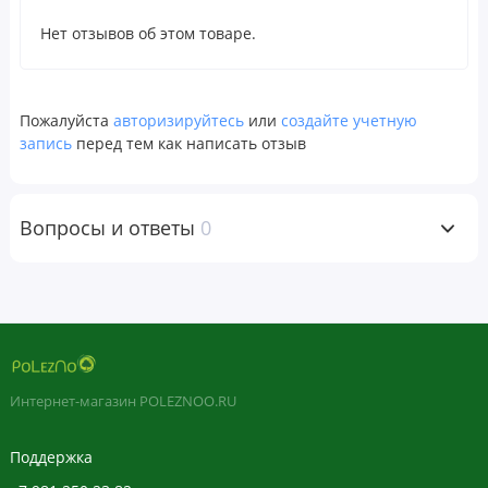
защитная пленка повреждена или отсутствует.
Нет отзывов об этом товаре.
Хранить в сухом и прохладном месте.
Пищевая
Пожалуйста
авторизируйтесь
или
создайте учетную
ценность
запись
перед тем как написать отзыв
Размер порции:
1
капсула
Вопросы и ответы
0
Порций в
упаковке:
180
Количество
% от
в 1 порции
суточной
нормы
Экстракт андрографиса
450 мг
*
Интернет-магазин POLEZNOO.RU
(Andrographis
paniculata) (надземные
части) (не менее 10%
андрографолидов)
Поддержка