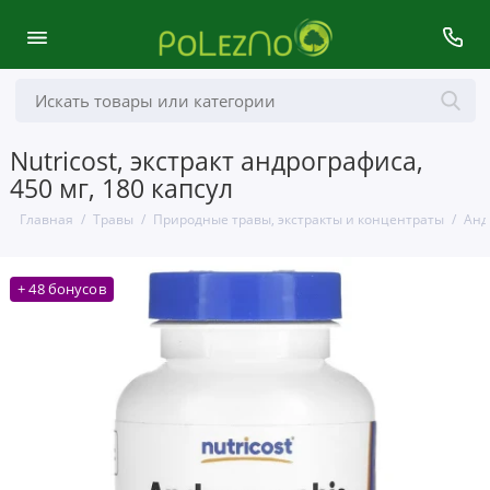
Nutricost, экстракт андрографиса,
450 мг, 180 капсул
Главная
Травы
Природные травы, экстракты и концентраты
Анд
+ 48 бонусов