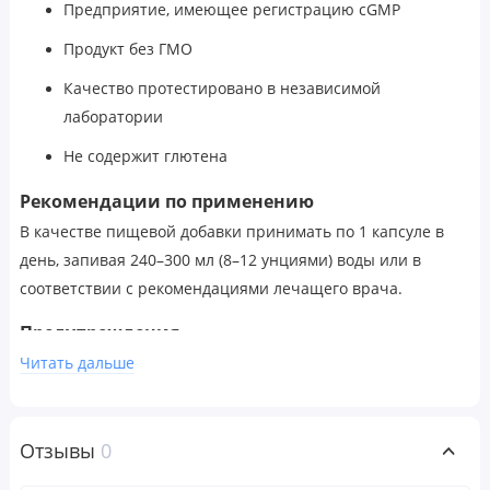
Предприятие, имеющее регистрацию cGMP
Продукт без ГМО
Качество протестировано в независимой
лаборатории
Не содержит глютена
Рекомендации по применению
В качестве пищевой добавки принимать по 1 капсуле в
день, запивая 240–300 мл (8–12 унциями) воды или в
соответствии с рекомендациями лечащего врача.
Предупреждения
Для здоровых людей старше 18 лет. Перед началом
Читать дальше
применения во время беременности, кормления грудью,
при приеме препаратов, наличии заболеваний следует
проконсультироваться с врачом. Хранить в недоступном
Отзывы
0
для детей месте. Не следует использовать продукт, если