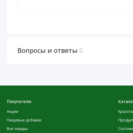
применения или тиазидных диуретиков) или при налич
заболеваний почек или гиперпаратиреоза) следует пр
детей месте.
Продукт может естественным образом менять цвет.
После вскрытия упаковки хранить в сухом и прохладн
Вопросы и ответы
0
Пищевая ценность
Размер порции: 1 капсула
Покупателю
Катало
Витамин D3 (в виде холекальциферола из ланолина)
Акции
Красота
Ингредиенты
Пищевые добавки
Продук
Нерафинированное оливковое масло высшего качества,
Все товары
Состоя