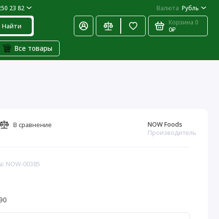
250 23 82
Валюта
Рубль
Корзина
0
Найти
0₽
Все товары
NOW Foods
В сравнение
Производитель
а: NOW-00385
90