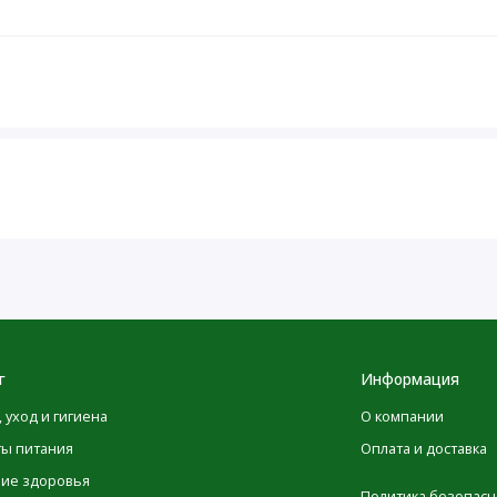
ии каких-либо заболеваний (особенно гиперкальциемии,
оконсультироваться с врачом. Хранить в недоступном для
ом месте.
Количество в
% от суточной
1 порции
нормы
г
Информация
250 мкг
1250%
(10 000 МЕ)
, уход и гигиена
О компании
ты питания
Оплата и доставка
 капсула [бычий желатин (без ГЭКРС), глицерин, вода] и
ние здоровья
Политика безопасн