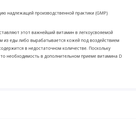
цию надлежащей производственной практики (GMP)
ставляют этот важнейший витамин в легкоусвояемой
м из еды либо вырабатывается кожей под воздействием
содержится в недостаточном количестве. Поскольку
, то необходимость в дополнительном приеме витамина D
щей едой или в соответствии с рекомендациями лечащего
дуемую дозировку. Перед применением во время
препаратов для лечения псориаза для местного