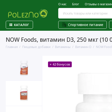
О нас
Блог
Отзывы о магази
Спортивное питание
КАТАЛОГ
NOW Foods, витамин D3, 250 мкг (10 0
Главная
Пищевые добавки
Витамины
Витамин D
NOW Foods,
+ 42 бонусов