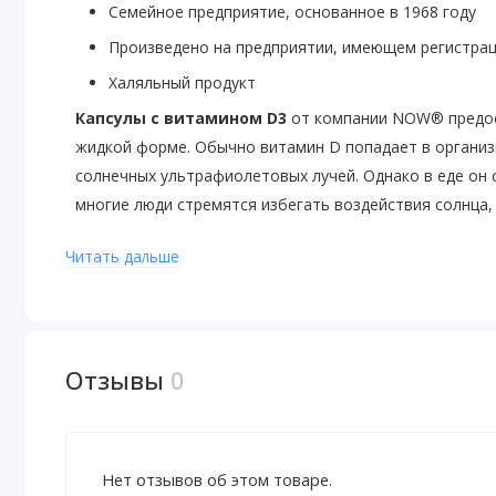
Семейное предприятие, основанное в 1968 году
Произведено на предприятии, имеющем регистра
Халяльный продукт
Капсулы с витамином D3
от компании NOW
®
предо
жидкой форме. Обычно витамин D попадает в организ
солнечных ультрафиолетовых лучей. Однако в еде он 
многие люди стремятся избегать воздействия солнца
становится все более насущной.
Читать дальше
Рекомендации по применению
Принимать по 1 капсуле 1 раз в 3 дня с жиросодержа
врача.
Отзывы
0
Предупреждения
Только для взрослых. Не следует превышать рекомен
Нет отзывов об этом товаре.
беременности, лактации, приема лекарств (особенно 