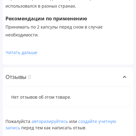
использовался в разных странах.
Рекомендации по применению
Принимать по 2 капсулы перед сном в случае
необходимости.
Предупреждения
Читать дальше
Только для взрослых. Перед приемом во время
беременности, грудного вскармливания, в случае приема
препаратов или наличия заболеваний
Отзывы
0
проконсультируйтесь с врачом. Хранить в недоступном
для детей месте. Продукт может вызывать сонливость.
После приема валерианы не следует управлять
Нет отзывов об этом товаре.
транспортными средствами или тяжелой техникой.
Продукт может естественным образом менять цвет.
Силикагель нельзя употреблять в пищу. Хранить во
Пожалуйста
авторизируйтесь
или
создайте учетную
флаконе.
запись
перед тем как написать отзыв
После вскрытия упаковки хранить в сухом и прохладном