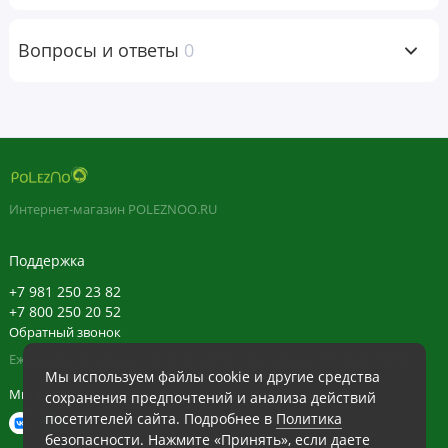
месте.
Вопросы и ответы
0
Пищевая
ценность
Размер порции:
2
растительные
капсулы
Интернет-магазин POLEZNOO.RU
Порций в
упаковке:
50
Поддержка
Количество
% от
+7 981 250 23 82
в 1 порции
суточной
нормы
+7 800 250 20 52
Обратный звонок
Всего углеводов
< 1 г
< 1%*
Ежедневно в будние с 11:30 до 20:30, в выходные с 11:30 до 19:30
Мы используем файлы cookie и другие средства
Мы в сети
Валериана (Valeriana
1 г (1000 мг)
†
сохранения предпочтений и анализа действий
officinalis) (корень)
посетителей сайта. Подробнее в
Политика
безопасности
. Нажмите «Принять», если даете