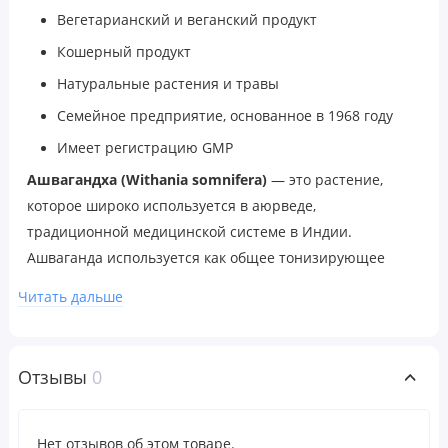
Вегетарианский и веганский продукт
Кошерный продукт
Натуральные растения и травы
Семейное предприятие, основанное в 1968 году
Имеет регистрацию GMP
Ашвагандха (Withania somnifera)
— это растение,
которое широко используется в аюрведе,
традиционной медицинской системе в Индии.
Ашваганда используется как общее тонизирующее
средство и как адаптоген, помогая организму
Читать дальше
приспособиться к временному нормальному стрессу.
Кроме того, по предварительным данным, ашвагандха
поддерживает здоровый иммунитет.
Отзывы
0
Рекомендации по применению
Нет отзывов об этом товаре.