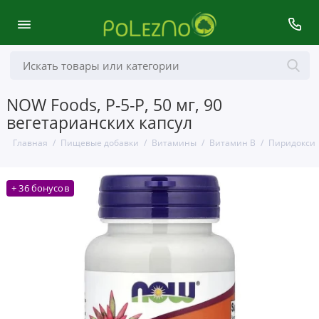
NOW Foods, P-5-P, 50 мг, 90
вегетарианских капсул
Главная
Пищевые добавки
Витамины
Витамин B
Пиридоксин
+ 36 бонусов