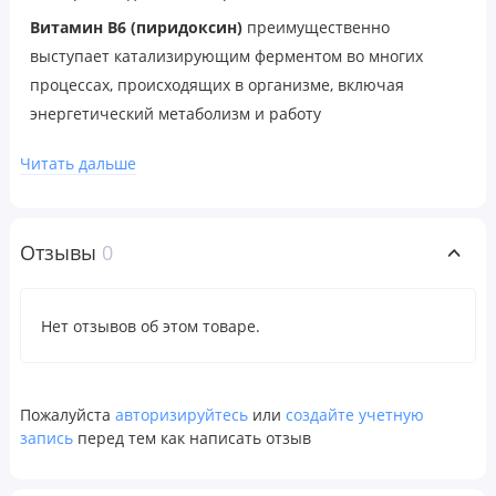
Витамин B6
(пиридоксин)
преимущественно
выступает катализирующим ферментом во многих
процессах, происходящих в организме, включая
энергетический метаболизм и работу
нейротрансмиттеров. Однако для выполнения этих
Читать дальше
функций печень должна трансформировать его в форму
кофермента (Р-5-Р). Благодаря Р-5-Р этот этап не нужен,
поскольку он содержит витамин В6 в нужной форме,
Отзывы
0
которая обеспечивает более высокую биодоступность.
Рекомендации по применению
Нет отзывов об этом товаре.
Принимать по 1 капсуле в день во время еды.
Пожалуйста
авторизируйтесь
или
создайте учетную
Предупреждения
запись
перед тем как написать отзыв
Предостережение:
Только для взрослых.
Проконсультируйтесь с врачом, если вы беременны/