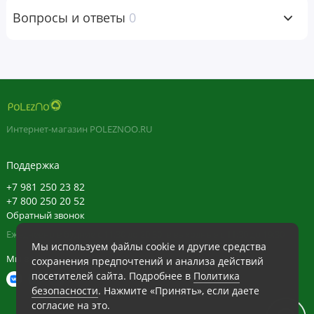
кормите грудью, принимаете лекарства или имеете
Вопросы и ответы
0
медицинские показания. Хранить вне досягаемости
детей.
В этом продукте возможно естественное отклонение в
цвете.
Сведения о добавке
Интернет-магазин POLEZNOO.RU
Размер порции:
1 растительная капсула
Поддержка
Состав
% от
порции
суточной
+7 981 250 23 82
+7 800 250 20 52
нормы
Обратный звонок
Витамин B6 [из 50 мг кофермента
33 мг
1941%
Ежедневно в будние с 11:30 до 20:30, в выходные с 11:30 до 19:30
пироксидаль-5-фосфат (P-5-P) моногидрат]
Мы используем файлы cookie и другие средства
Мы в сети
сохранения предпочтений и анализа действий
Магний (из биглицината магния) (TRAACS®)
25 мг
6%
посетителей сайта. Подробнее в
Политика
Ингредиенты
безопасности
. Нажмите «Принять», если даете
Рисовая мука, гипромеллоза (целлюлозная капсула),
согласие на это.