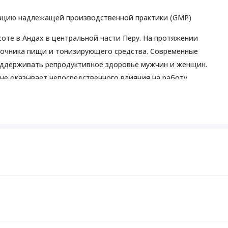
ацию надлежащей производственной практики (GMP)
те в Андах в центральной части Перу. На протяжении
сточника пищи и тонизирующего средства. Современные
оддерживать репродуктивное здоровье мужчин и женщин.
 не оказывает непосредственного влияния на работу
ью, принимаете лекарства или у вас есть заболевания,
 для детей месте.
м месте.