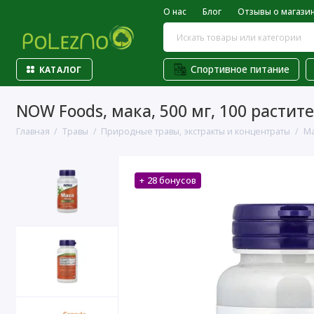
О нас
Блог
Отзывы о магази
Спортивное питание
КАТАЛОГ
NOW Foods, мака, 500 мг, 100 растит
Главная
Травы
Природные травы, экстракты и концентраты
Ма
+ 28 бонусов