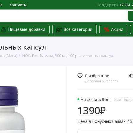
не
Контакты
Поддержка
+7 981 
Пищевые добавки
Все категории
Акции
ельных капсул
ка (Maca)
NOW Foods, мака, 500 мг, 100 растительных капсул
В избранное
Добавили 6 человек
На складе: 8 шт.
Код товар
1390₽
Цена в бонусных баллах: 13