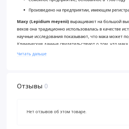
Произведено на предприятии, имеющем регистр
Маку (Lepidium meyenii)
выращивают на большой высо
веков она традиционно использовалась в качестве и
научные исследования показывают, что мака может п
Клинические данные свидетельствуют о том, что мака
эндокринной системы.
Читать дальше
Рекомендации по применению
Принимать по 1 капсуле 1–3 раза в день.
Предупреждения
Отзывы
0
Только для взрослых. Если вы беременны, кормите груд
проконсультируйтесь с врачом. Хранить в недоступном
Продукт может естественным образом менять цвет.
Нет отзывов об этом товаре.
После вскрытия упаковки хранить в сухом и прохладно
Пищевая ценность