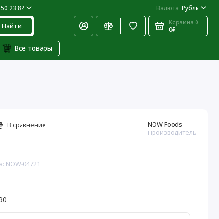
250 23 82
Валюта
Рубль
Корзина
0
Найти
0₽
Все товары
NOW Foods
В сравнение
Производитель
а: NOW-04721
90