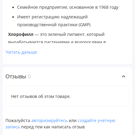
Семейное предприятие, основанное в 1968 году
Имеет регистрацию надлежащей
производственной практики (GMP)
Хлорофилл
— это зеленый пигмент, который
вырабатывается растениями и водорослями в
природных условиях и придает им характерный
Читать дальше
зеленый цвет. Хлорофилл играет важную роль в
фотосинтезе, процессе превращения солнечного света
в химическую энергию. Хлорофилл может действовать
Отзывы
0
как нейтрализатор свободных радикалов,
способствовать процессам детоксикации в организме и
Нет отзывов об этом товаре.
традиционно используется в качестве внутреннего
дезодоратора. Этот растворимый в воде экстракт имеет
форму натрий медного хлорофиллина.
Пожалуйста
авторизируйтесь
или
создайте учетную
запись
перед тем как написать отзыв
Рекомендации по применению