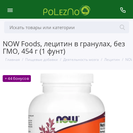
NOW Foods, лецитин в гранулах, без
ГМО, 454 г (1 фунт)
Главная
Пищевые добавки
Деятельность мозга
Лецитин
NOW 
+ 44 бонусов