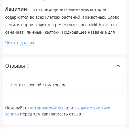
Лецитин
— это природное соединение, которое
содержится во всех клетках растений и животных. Слово
лецитин происходит от греческого слова «lekithos», что
означает «яичный желток». Подходящее название для
этого важного питательного вещества, поскольку яйцо
Читать дальше
считается символом жизни, силы и плодородия.
Наш мозг примерно на 30% состоит из лецитина.
Изолирующие миелиновые оболочки, которые защищают
Отзывы
0
мозг, позвоночник и тысячи километров нервов в вашем
теле, почти на две трети состоят из лецитина. Даже в
сердце присутствует высокая концентрация лецитина.
Нет отзывов об этом товаре.
Лецитин состоит из многих природных компонентов,
включая холин, инозитол, линолевую кислоту,
фосфатидилсерин, жирные кислоты и триглицериды.
Пожалуйста
авторизируйтесь
или
создайте учетную
запись
перед тем как написать отзыв
Лецитин в гранулах без ГМО от NOW® полностью
получен из не генетически модифицированных соевых