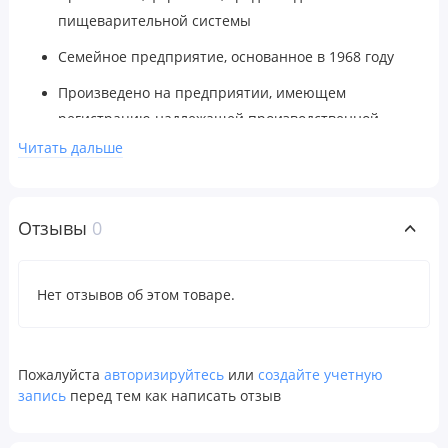
пищеварительной системы
Семейное предприятие, основанное в 1968 году
Произведено на предприятии, имеющем
регистрацию надлежащей производственной
практики (GMP)
Читать дальше
Глюкоманнан
— это растворимая клетчатка, получаемая
из корня конжака (Amorphophallus konjac), которая
Отзывы
0
помогает поддерживать нормальную работу кишечника.
Кроме того, глюкоманнан может быть полезен для
поддержания здорового уровня липидов в сыворотке
Нет отзывов об этом товаре.
крови. За счет того, что продукт создает ощущение
сытости, он может быть полезной частью программы по
снижению веса — здоровой диеты и комплекса
Пожалуйста
авторизируйтесь
или
создайте учетную
упражнений.
запись
перед тем как написать отзыв
Рекомендации по применению