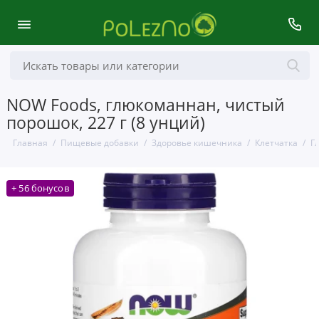
NOW Foods, глюкоманнан, чистый
порошок, 227 г (8 унций)
Главная
Пищевые добавки
Здоровье кишечника
Клетчатка
Г
+ 56 бонусов