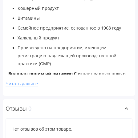
Кошерный продукт
Витамины
Семейное предприятие, основанное в 1968 году
Халяльный продукт
Произведено на предприятии, имеющем
регистрацию надлежащей производственной
практики (GMP)
Водорастворимый витамин C
играет важную роль в
поддержании нормального функционирования
Читать дальше
иммунной системы. Кроме того, витамин C необходим
для выработки коллагена (структурного белка
соединительной ткани), а значит, имеет важное
Отзывы
0
значение для здоровья кожи, костей и суставов. Он
участвует в метаболизме аминокислот, синтезе
Нет отзывов об этом товаре.
нейромедиаторов, способствует усвоению многих
питательных веществ, таких как фолиевая кислота и