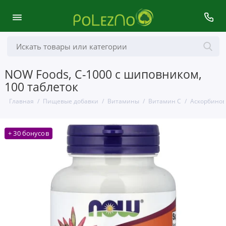
NOW Foods, C-1000 с шиповником,
100 таблеток
Главная
Пищевые добавки
Витамины
Витамин С
Аскорбинов
+ 30 бонусов