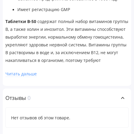
Имеет регистрацию GMP
Таблетки B-50
содержат полный набор витаминов группы
B, а также холин и инозитол. Эти витамины способствуют
выработке энергии, нормальному обмену гомоцистеина,
укрепляют здоровье нервной системы. Витамины группы
B растворимы в воде и, за исключением B12, не могут
накапливаться в организме, поэтому требуют
ежедневного пополнения. Витамин В12 накапливается в
Читать дальше
печени. Почти все источники этого витамина —
животного происхождения (мясо и молочные продукты),
поэтому прием пищевой добавки с B12 может иметь
Отзывы
0
важное значение для вегетарианцев.
Рекомендации по применению
Нет отзывов об этом товаре.
Принимать по 1 таблетке в день во время еды.
Предупреждения