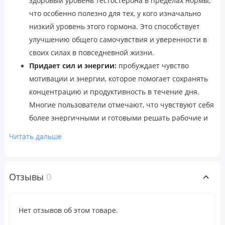
здоровый уровень тестостерона в пределах нормы,
что особенно полезно для тех, у кого изначально
низкий уровень этого гормона. Это способствует
улучшению общего самочувствия и уверенности в
своих силах в повседневной жизни.
Придает сил и энергии:
пробуждает чувство
мотивации и энергии, которое помогает сохранять
концентрацию и продуктивность в течение дня.
Многие пользователи отмечают, что чувствуют себя
более энергичными и готовыми решать рабочие и
личные задачи.
Читать дальше
Помогает увеличить мышечную массу:
в
сочетании с регулярными физическими
упражнениями способствует физическому развитию
Отзывы
0
и достижению целей по коррекции состава тела.
Исследования показывают, что этот традиционный
экстракт может дополнить программу тренировок
Нет отзывов об этом товаре.
для тех, кто хочет добиться максимальных