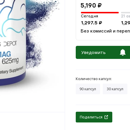
5,190 ₽
Сегодня
21 а
1,297.5 ₽
1,2
Без комиссий и пере
Уведомить
Количество капсул:
90 капсул
30 капсул
Поделиться