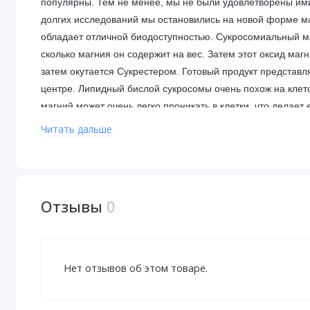
популярны. Тем не менее, мы не были удовлетворены ими, 
долгих исследований мы остановились на новой форме м
обладает отличной биодоступностью. Сукросомиальный маг
сколько магния он содержит на вес. Затем этот оксид м
затем окутается Сукрестером. Готовый продукт представ
центре. Липидный бислой сукросомы очень похож на кле
магний может очень легко проникать в клетки, что делает
биодоступности, он также усваивается гораздо быстрее, 
Читать дальше
желудочно-кишечных побочных эффектов, которые могут 
Использование и преимуществ
Магний является важным диетическим минералом, которого
Отзывы
0
западных диетах не хватает продуктов с высоким содержа
распространенная проблема, что дефицит магния в наст
дефицитом в рационе питания в развитых странах после 
Нет отзывов об этом товаре.
важных биологических функций, начиная от поддержания з
и заканчивая поддержкой здорового когнитивного функцио
магния несколько бесконечны, но чтобы немного упростит