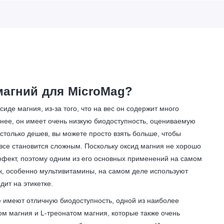
магний для MicroMag?
де магния, из-за того, что на вес он содержит много
енее, он имеет очень низкую биодоступность, оцениваемую
астолько дешев, вы можете просто взять больше, чтобы
все становится сложным. Поскольку оксид магния не хорошо
ффект, поэтому одним из его основных применений на самом
к, особенно мультивитамины, на самом деле используют
дит на этикетке.
 имеют отличную биодоступность, одной из наиболее
ом магния и L-треонатом магния, которые также очень