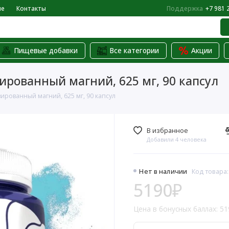
не
Контакты
Поддержка
+7 981 
Пищевые добавки
Все категории
Акции
зированный магний, 625 мг, 90 капсул
ированный магний, 625 мг, 90 капсул
В избранное
Добавили 4 человека
Нет в наличии
Код товара
5190₽
Цена в бонусных баллах: 51