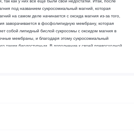
так как у них все еще были свои недостатки. Итак, после
агния под названием сукросомиальный магний, которая
ний на самом деле начинается с оксида магния из-за того,
агния заворачивается в фосфолипидную мембрану, которая
ляет собой липидный бислой сукросомы с оксидом магния в
точные мембраны, и благодаря этому сукросомиальный
 его таким биодоступным. В дополнение к своей превосходной
чем современные добавки магния, и практически не вызывает
быть вызваны другими добавками магния.
а магния
 большинству из нас не хватает, потому что в обычных
нием магния. На самом деле, это настолько
оящее время является вторым по распространенности
витамина D. Магний контролирует множество жизненно
дорового кровяного давления и чувствительности к инсулину
нирования. * Из-за этого преимущества сукросомиального
ь, это три главных преимущества сукросомиального магния: