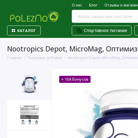
О нас
Блог
Отзывы о магази
Спортивное питание
КАТАЛОГ
Nootropics Depot, MicroMag, Оптими
Главная
Пищевые добавки
Nootropics Depot, MicroMag, Оптимиз
+ 104 бонусов