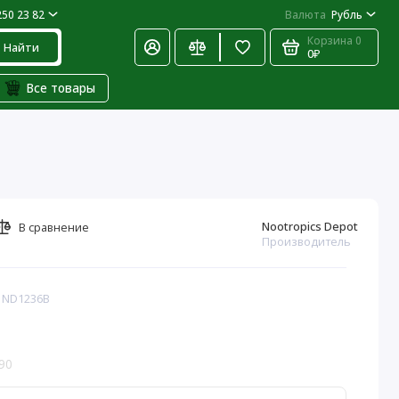
250 23 82
Валюта
Рубль
Корзина
0
Найти
0₽
Все товары
Nootropics Depot
В сравнение
Производитель
: ND1236B
90