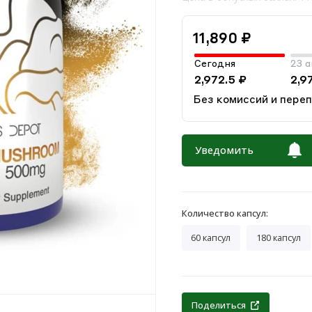
11,890 ₽
Сегодня
23 а
2,972.5 ₽
2,9
Без комиссий и пере
Уведомить
Количество капсул:
60 капсул
180 капсул
Поделиться