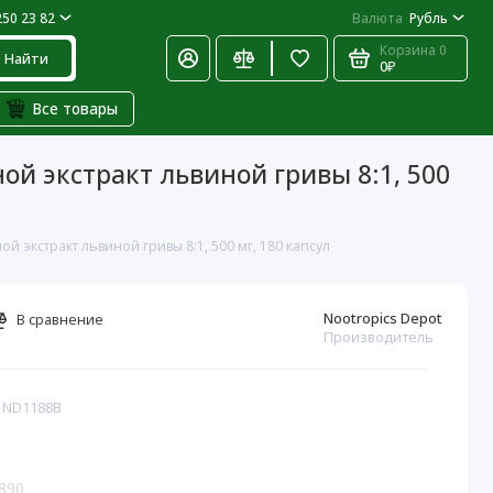
250 23 82
Валюта
Рубль
Корзина
0
Найти
0₽
Все товары
ной экстракт львиной гривы 8:1, 500
й экстракт львиной гривы 8:1, 500 мг, 180 капсул
Nootropics Depot
В сравнение
Производитель
: ND1188B
890