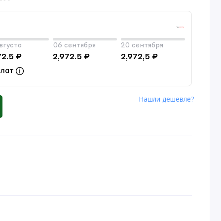
вгуста
06 сентября
20 сентября
72.5 ₽
2,972.5 ₽
2,972,5 ₽
плат
Нашли дешевле?