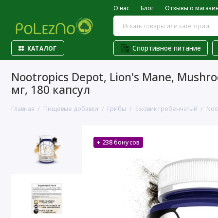
О нас
Блог
Отзывы о магази
Спортивное питание
КАТАЛОГ
Nootropics Depot, Lion's Mane, Mush
мг, 180 капсул
Главная
Пищевые добавки
Грибы
Ежовик гребенчатый
Noo
+ 238 бонусов