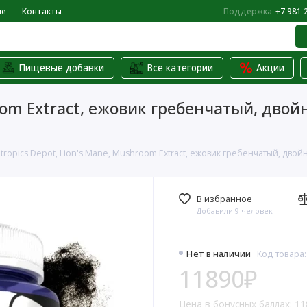
не
Контакты
Поддержка
+7 981 
Пищевые добавки
Все категории
Акции
room Extract, ежовик гребенчатый, двой
tropics Depot, Lion's Mane, Mushroom Extract, ежовик гребенчатый, двойно
В избранное
Добавили 9 человек
Нет в наличии
Код товара
11890₽
Цена в бонусных баллах: 11