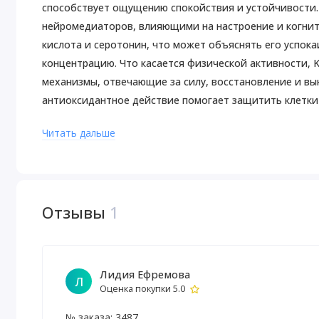
способствует ощущению спокойствия и устойчивости.
нейромедиаторов, влияющими на настроение и когнит
кислота и серотонин, что может объяснять его успо
концентрацию. Что касается физической активности, 
механизмы, отвечающие за силу, восстановление и вы
антиоксидантное действие помогает защитить клетки
уровень воспаления. Именно благодаря такому сочет
Читать дальше
добавкой: она одновременно поддерживает ясность ум
Рекомендации по применению
В качестве пищевой добавки принимать по 1 капсуле в
соответствии с рекомендациями лечащего врача.
Отзывы
1
Предупреждения
Храните в недоступном для детей. Не принимая эту или
если вы беременны или кормите ребенка, или если у в
Лидия Ефремова
Л
Оценка покупки 5.0
заболевания, и/или вы принимаете лекарства по рецеп
Примечание.
Хранить в сухом и прохладном месте.
№ заказа: 3487