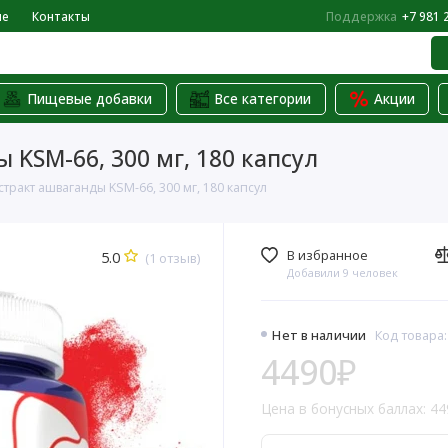
не
Контакты
Поддержка
+7 981 
Пищевые добавки
Все категории
Акции
 KSM-66, 300 мг, 180 капсул
стракт ашваганды KSM-66, 300 мг, 180 капсул
В избранное
5.0
(1 отзыв)
Добавили 9 человек
Нет в наличии
Код товара
4490₽
Цена в бонусных баллах: 44