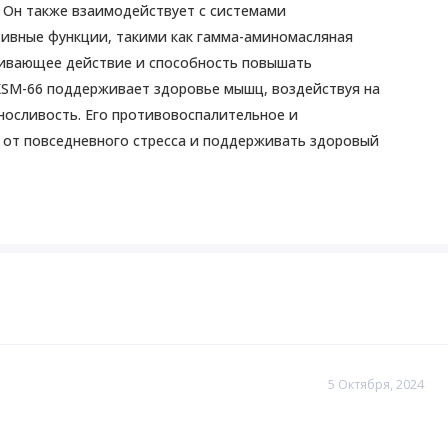
 Он также взаимодействует с системами
ивные функции, такими как гамма-аминомасляная
каивающее действие и способность повышать
KSM-66 поддерживает здоровье мышц, воздействуя на
носливость. Его противовоспалительное и
 от повседневного стресса и поддерживать здоровый
анию эффектов мы считаем KSM-66 такой универсальной
а, эмоциональное равновесие и физическую активность.
 день, запивая 240–300 мл (8–12 унциями) воды или в
 любую другую добавку, если вам не исполнилось 18 лет,
ас есть какие-либо известные или предполагаемые
5 Октября, 2024
ту или лекарства без рецепта.