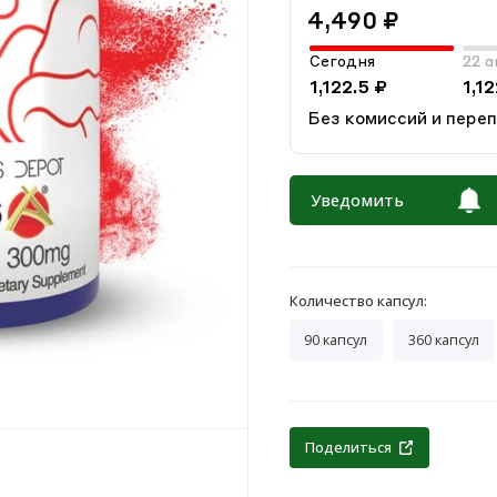
4,490 ₽
Сегодня
22 а
1,122.5 ₽
1,12
Без комиссий и пере
Уведомить
Количество капсул:
90 капсул
360 капсул
Поделиться