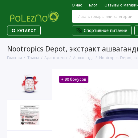
О нас
Блог
Отзывы о магази
Спортивное питание
КАТАЛОГ
Nootropics Depot, экстракт ашваганды
Главная
Травы
Адаптогены
Ашваганда
Nootropics Depot, эк
+ 90 бонусов