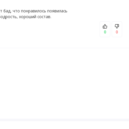
т бад, что понравилось появилась
бодрость, хороший состав.
0
0
Количество в 1
% от суточной
порции
нормы*
ifera)
300 мг
*
а
а.