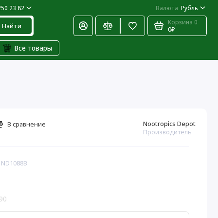
250 23 82
Валюта
Рубль
Корзина
0
Найти
0₽
Все товары
Nootropics Depot
В сравнение
Производитель
: ND1088B
90