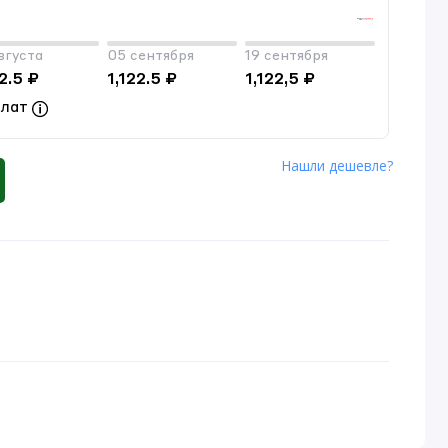
вгуста
05 сентября
19 сентября
2.5 ₽
1,122.5 ₽
1,122,5 ₽
плат
Нашли дешевле?