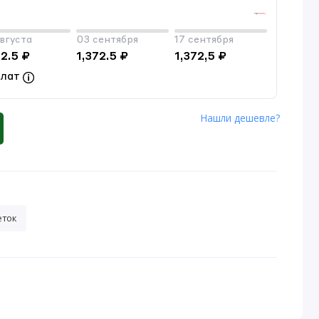
вгуста
03 сентября
17 сентября
72.5 ₽
1,372.5 ₽
1,372,5 ₽
плат
Нашли дешевле?
еток