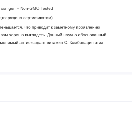
том Igen – Non-GMO Tested
одтверждено сертификатом)
меньшается, что приводит к заметному проявлению
т вам хорошо выглядеть. Данный научно обоснованный
заменимый антиоксидант витамин C. Комбинация этих
коллагена, чтобы ваша кожа выглядела молодой, здоровой
сть (6) таблеток в день.
твенных ароматизаторов. Не содержит глютена.