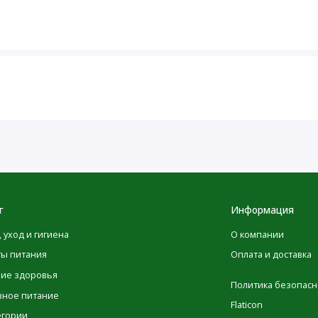
 сульфитов природного происхождения.
и модифицированных генов и белков.
еме любых других добавок, перед началом применения
ли при наличии заболеваний следует проконсультироваться
 в качестве пищевой добавки. Не использовать для
г
Информация
, уход и гигиена
О компании
ты питания
Оплата и доставка
максимальной точности в изображениях и информации о
ние здоровья
Политика безопасн
ые производителями, касающиеся упаковки или списка
вное питание
Flaticon
 до того момента, как они будут опубликованы на сайте.
егории