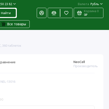
250 23 82
Валюта
Рубль
Корзина
0
Найти
0₽
Все товары
C, 360 таблеток
NeoCell
сравнение
Производитель
 NEL-13016
90