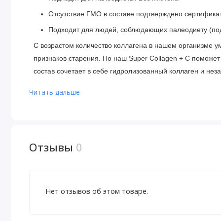
Отсутствие ГМО в составе подтверждено сертифика
Подходит для людей, соблюдающих палеодиету (п
С возрастом количество коллагена в нашем организме у
признаков старения. Но наш Super Collagen + C поможе
состав сочетает в себе гидролизованный коллаген и не
элементов может стимулировать образование здорового 
Читать дальше
и сияющей.
Рекомендации по применению
Чтобы хорошо выглядеть, рекомендуется принимать по ше
Отзывы
0
Ингредиенты
Нет отзывов об этом товаре.
Стеарат магния (растительного происхождения).
Не содержит
сои, пшеницы, лактозы, крахмала и искусс