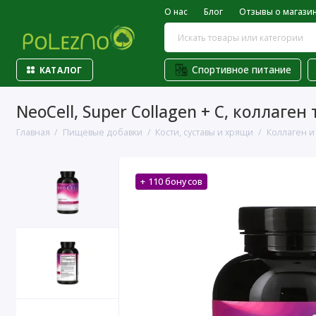
О нас
Блог
Отзывы о магази
Спортивное питание
КАТАЛОГ
NeoCell, Super Collagen + C, коллаген
Главная
Пищевые добавки
Кости, суставы и хрящи
Коллаген и
+ 110 бонусов