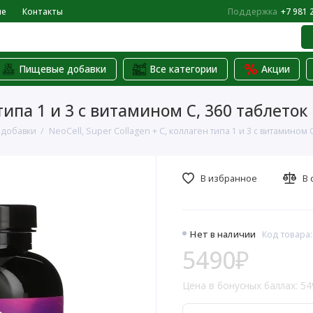
не
Контакты
Поддержка
+7 981 
Пищевые добавки
Все категории
Акции
 типа 1 и 3 с витамином C, 360 таблеток
 добавки
NeoCell, Super Collagen + C, коллаген типа 1 и 3 с витамином 
В избранное
В 
Нет в наличии
Код товара:
5490₽
Цена в бонусных баллах: 54