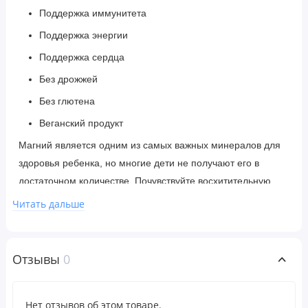
Поддержка иммунитета
Поддержка энергии
Поддержка сердца
Без дрожжей
Без глютена
Веганский продукт
Магний является одним из самых важных минералов для
здоровья ребенка, но многие дети не получают его в
достаточном количестве. Почувствуйте восхитительную
питательную силу добавки с магнием для детей
Читать дальше
Animal Parade MagKidz. Жевательная таблетка содержит
100 мг магния в высокобиодоступной и предпочтительной
форме цитрата магния*. Дети оценят восхитительный вкус
Отзывы
0
вишни без сахара и забавные формы животных.
Нет отзывов об этом товаре.