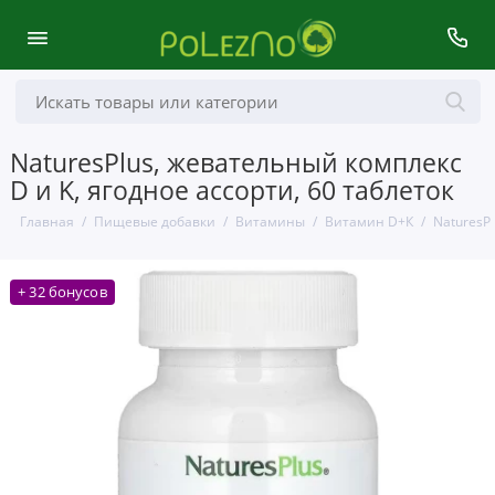
NaturesPlus, жевательный комплекс
D и K, ягодное ассорти, 60 таблеток
Главная
Пищевые добавки
Витамины
Витамин D+К
NaturesPl
+ 32 бонусов