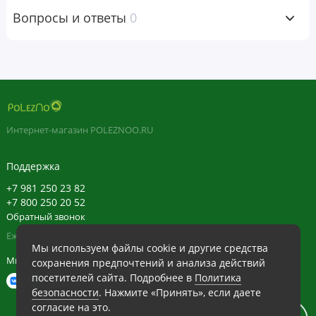
лимонная кислота (ароматизатор), гуаровая камедь и
Вопросы и ответы
0
диоксид кремния.
Не содержит синтетических красителей, консервантов. Не
содержит молока, яиц, рыба, моллюски и ракообразные,
древесные орехи, арахис, пшеницы, сои и кунжута.
Предупреждения
Интернет-магазин POLEZNOO.RU
Хранить в плотно закрытой упаковке в сухом и прохладном
Поддержка
месте.
+7 981 250 23 82
Хранить в недоступном для детей месте.
+7 800 250 20 52
Обратный звонок
Ежедневно в будние с 11:30 до 20:30, в выходные с 11:30 до 19:30
Отказ от ответственности
Мы используем файлы cookie и другие средства
Мы в сети
Команда POLEZNOO всегда стремится придерживаться
сохранения предпочтений и анализа действий
посетителей сайта. Подробнее в
Политика
максимальной точности в изображениях и информации о
безопасности
. Нажмите «Принять», если даете
своей продукции. Однако некоторые изменения, вносимые
согласие на это.