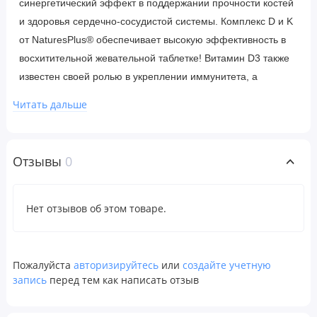
синергетический эффект в поддержании прочности костей
и здоровья сердечно-сосудистой системы. Комплекс D и K
от NaturesPlus® обеспечивает высокую эффективность в
восхитительной жевательной таблетке! Витамин D3 также
известен своей ролью в укреплении иммунитета, а
витамин K2, как известно, помогает направлять кальций в
Читать дальше
кости, а не в артерии и суставные щели.
Рекомендации по применению
Отзывы
0
В качестве пищевой добавки разжевывать по таблетке в
день.
Нет отзывов об этом товаре.
Ингредиенты
​Натуральные подсластители (тростниковый сахар без
Пожалуйста
авторизируйтесь
или
создайте учетную
запись
перед тем как написать отзыв
ГМО, фруктоза), стеариновая кислота, натуральные
ароматизаторы, натуральный краситель (свекольный сок),