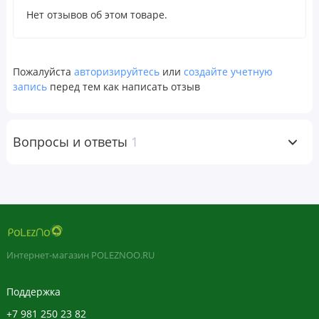
Предупреждения
Нет отзывов об этом товаре.
Хранить в плотно закрытой упаковке в сухом и
прохладном месте.
Случайная передозировка продуктами, содержащими
Пожалуйста
авторизируйтесь
или
создайте учетную
железо, — основная причина отравлений со смертельным
запись
перед тем как написать отзыв
исходом среди детей до 6 лет. Хранить в недоступном для
детей месте. При случайной передозировке следует
немедленно обратиться к врачу или в токсикологический
Вопросы и ответы
1
центр.
Пищевая ценность
Размер порции:
2
жевательные
таблетки в форме
Интернет-магазин POLEZNOO.RU
животных
Порций в упаковке:
Поддержка
90
+7 981 250 23 82