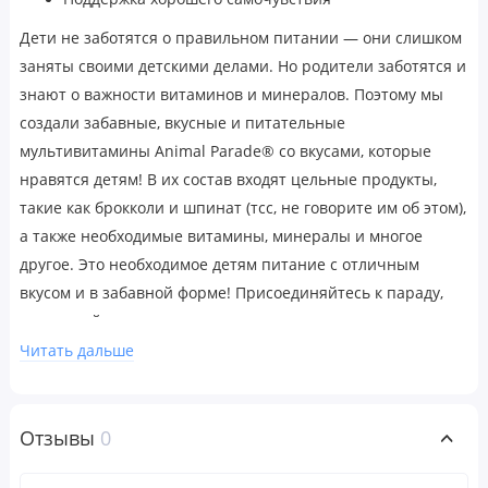
Дети не заботятся о правильном питании — они слишком
заняты своими детскими делами. Но родители заботятся и
знают о важности витаминов и минералов. Поэтому мы
создали забавные, вкусные и питательные
мультивитамины Animal Parade® со вкусами, которые
нравятся детям! В их состав входят цельные продукты,
такие как брокколи и шпинат (тсс, не говорите им об этом),
а также необходимые витамины, минералы и многое
другое. Это необходимое детям питание с отличным
вкусом и в забавной форме! Присоединяйтесь к параду,
наслаждайтесь здоровым питанием с витаминами,
которые любят дети!
Читать дальше
Рекомендации по применению
Детям от 2 лет и старше принимать по 2 жевательные
Отзывы
0
таблетки один раз в день.