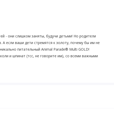
ей - они слишком заняты, будучи детьми! Но родители
 А если ваши дети стремятся к золоту, почему бы им не
уникально питательный Animal Parade® Multi GOLD!
коли и шпинат (тсс, не говорите им), со всеми важными
жирными кислотами, ферментами, пробиотиками и
тельного вещества в 3-х великолепных вкусах без
ь к параду, наслаждайтесь здоровым питанием с любимыми
новения кариеса, по сравнению с сахарными