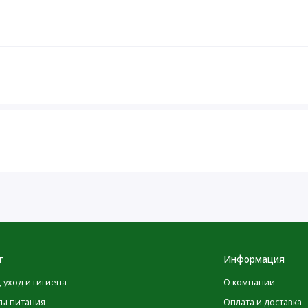
ельные таблетки в день. Предназначен для детей,
азжевывать пищу, и старше.
дном месте.
лезо — основная причина отравлений со смертельным
оступном для детей месте. В случае передозировки
ий центр.
г
Информация
, уход и гигиена
О компании
Количество в
% от суточной
% от суточной
ты питания
Оплата и доставка