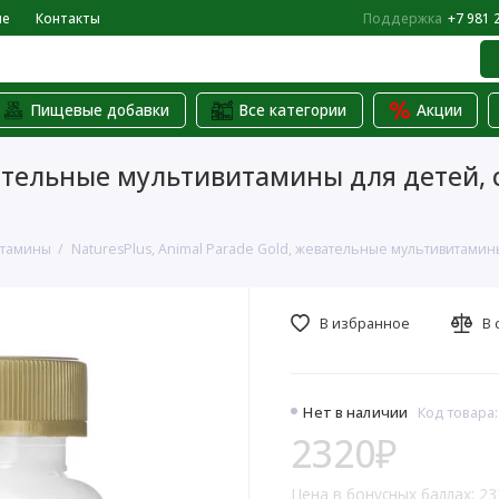
не
Контакты
Поддержка
+7 981 
Пищевые добавки
Все категории
Акции
вательные мультивитамины для детей, с
итамины
NaturesPlus, Animal Parade Gold, жевательные мультивитамины
В избранное
В 
Нет в наличии
Код товара
2320₽
Цена в бонусных баллах: 23