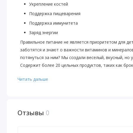
Укрепление костей
Поддержка пищеварения
Поддержка иммунитета
Заряд энергии
Правильное питание не является приоритетом для дет
заботятся и знают о важности витаминов и минералов.
потянуться за ним? Мы создали веселый, вкусный, но 
Содержит более 20 цельных продуктов, таких как брок
витаминами, ключевыми минералами, незаменимыми 
Читать дальше
многим другим! Это БОЛЬШЕ необходимого детям пита
сахара: Апельсин, вишня и виноград. Присоединяйтес
детьми витаминами и помогите им достичь ЗОЛОТА!
Содержит ксилит, который может снизить риск возник
Отзывы
0
подсластителями.