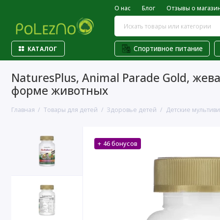
О нас
Блог
Отзывы о магази
Спортивное питание
КАТАЛОГ
NaturesPlus, Animal Parade Gold, же
форме животных
Главная
Товары для детей
Здоровье детей
Детские мультив
+ 46 бонусов