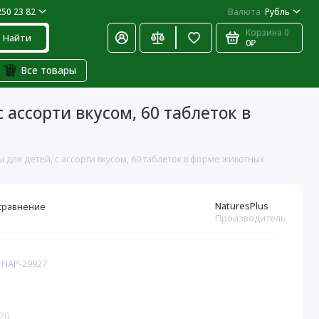
250 23 82
Валюта
Рубль
Корзина
0
Найти
0₽
Все товары
 ассорти вкусом, 60 таблеток в
 для детей, с ассорти вкусом, 60 таблеток в форме животных
NaturesPlus
сравнение
Производитель
: NAP-29927
20