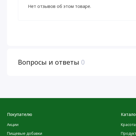
Рекомендации по применению
Нет отзывов об этом товаре.
В качестве пищевой добавки давать детям по 2 жеват
начиная с возраста, в котором они могут безопасно р
Предупреждения
Хранить в плотно закрытой упаковке в сухом и прохла
Случайная передозировка продуктов, содержащих же
Вопросы и ответы
0
исходом среди детей до 6 лет. Хранить продукт в нед
немедленно обратиться к врачу или в токсикологическ
Пищевая ценность
Размер порции:
2 жевательные таблетки
Покупателю
Катало
Порций в упаковке:
30
Акции
Красота
Пищевые добавки
Продук