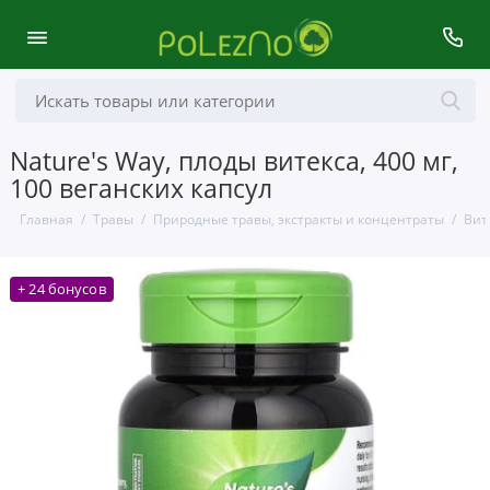
Nature's Way, плоды витекса, 400 мг,
100 веганских капсул
Главная
Травы
Природные травы, экстракты и концентраты
Вите
+ 24 бонусов