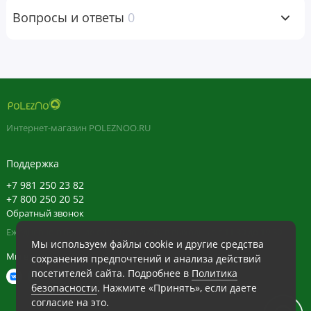
Вопросы и ответы
0
Ингредиенты
Капсула на растительной основе (гипромеллоза), стеарат
магния, диоксид кремния.
Не содержит глютена. Не содержит сахара, соли, дрожжей,
Интернет-магазин POLEZNOO.RU
пшеницы, сои, кукурузы, молочных продуктов,
искусственных красителей, ароматизаторов, консервантов.
Поддержка
+7 981 250 23 82
Предупреждения
+7 800 250 20 52
Хранить в недоступном для детей месте. Упаковка
Обратный звонок
защищена от вскрытия внутренней мембраной с принтом.
Ежедневно в будние с 11:30 до 20:30, в выходные с 11:30 до 19:30
Мы используем файлы cookie и другие средства
Не используйте данный продукт, если защитная мембрана
Мы в сети
сохранения предпочтений и анализа действий
повреждена или отсутствует.
посетителей сайта. Подробнее в
Политика
безопасности
. Нажмите «Принять», если даете
согласие на это.
Отказ от ответственности