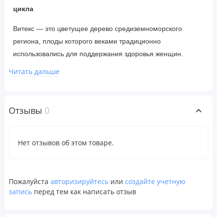
цикла
Витекс — это цветущее дерево средиземноморского
региона, плоды которого веками традиционно
использовались для поддержания здоровья женщин.
Поскольку мы считаем, что качество превыше всего, мы
Читать дальше
получаем ягоды из мест, расположенных недалеко от
Средиземного моря, с идеальными климатическими
условиями.
Отзывы
0
Рекомендации по применению
Принимать по 1 капсуле 2–3 раза в день, на протяжении
Нет отзывов об этом товаре.
8–12 недель. В дальнейшем принимать по 1 капсуле в
день. Наилучшие результаты достигаются при длительном
использовании. При беременности, а также если вы
Пожалуйста
авторизируйтесь
или
создайте учетную
запись
перед тем как написать отзыв
кормите грудью или принимаете какие-либо медицинские
препараты, перед применением продукта
проконсультируйтесь с медицинским работником.