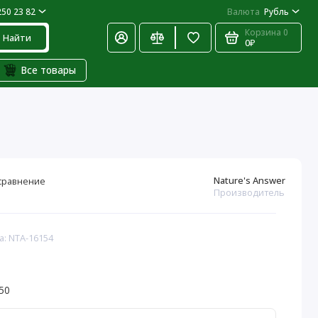
250 23 82
Валюта
Рубль
Корзина
0
Найти
0₽
Все товары
Nature's Answer
сравнение
Производитель
а: NTA-16154
50