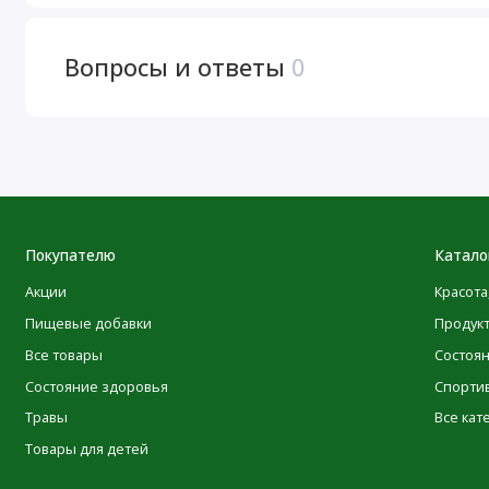
эффективность, природный баланс (holistically balanced
®
Nature's Answer
.
Вопросы и ответы
0
The True Nature of Our Standards go way beyond the 
Заслуживающее доверие этичное семейное предпр
Произведено в соответствии с надлежащей произ
регистрацию cGMP
Каждый флакон проходит более 100 этапов контр
Вертикальная интеграция компании позволяет на
Покупателю
Катало
самой выгодной цене
Акции
Красота
Вся продукция производится в США, с должной о
Пищевые добавки
Продук
+ Связано с повседневной жизнью.
Все товары
Состоя
Состояние здоровья
Спорти
Рекомендации по применению
Травы
Все кат
Товары для детей
В качестве пищевой добавки принимать по две (2) капсу
водой.