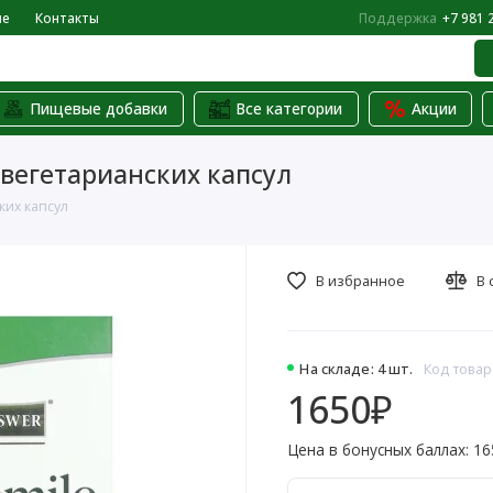
не
Контакты
Поддержка
+7 981 
Пищевые добавки
Все категории
Акции
0 вегетарианских капсул
ких капсул
В избранное
В 
На складе: 4 шт.
Код товар
1650₽
Цена в бонусных баллах: 16