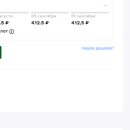
вгуста
05 сентября
19 сентября
.5 ₽
412.5 ₽
412,5 ₽
плат
Нашли дешевле?