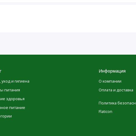
®
) продукта и, безусловно, его высокое качество.
herb...™
иятие, действующее с 1972 г.
водственной практикой. Наше предприятие имеет
оля качества
м предлагать продукты наивысшего качества по
г
Информация
, уход и гигиена
О компании
тветственностью и любовью
ты питания
Оплата и доставка
ние здоровья
Политика безопасн
вное питание
Flaticon
егории
лы три (3) раза в день во время еды или запивая