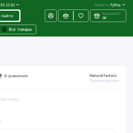
250 23 82
Валюта
Рубль
Корзина
0
Найти
0₽
Все товары
Natural Factors
В сравнение
Производитель
 NFS-01053
0