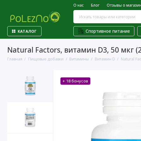
О нас
Блог
Отзывы о магази
Спортивное питание
КАТАЛОГ
Natural Factors, витамин D3, 50 мкг (
Главная
Пищевые добавки
Витамины
Витамин D
Natural Fa
+ 18 бонусов