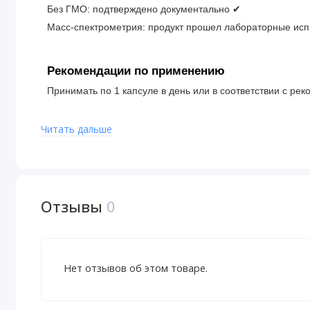
Без ГМО: подтверждено документально
✔
Масс-спектрометрия: продукт прошел лабораторные ис
Рекомендации по применению
Принимать по 1 капсуле в день или в соответствии с ре
Читать дальше
Ингредиенты
Мягкая таблетка (желатин, глицерин, очищенная вода).
Не содержит искусственных красителей, консервантов, п
пшеницы, глютена, дрожжей, сои, кукурузы, яиц, рыбы, 
Отзывы
0
Изготовлено компанией Natural Factors с гарантией без
надлежащей производственной практики (GMP), разраб
качеством пищевых продуктов и медикаментов (FDA) С
Нет отзывов об этом товаре.
Предупреждения