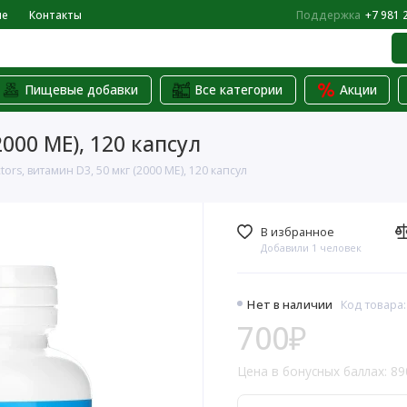
не
Контакты
Поддержка
+7 981 
Пищевые добавки
Все категории
Акции
2000 МЕ), 120 капсул
ctors, витамин D3, 50 мкг (2000 МЕ), 120 капсул
В избранное
Добавили 1 человек
Нет в наличии
Код товара:
700₽
Цена в бонусных баллах: 89