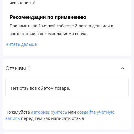
испытания ✔
Рекомендации по применению
Принимать по 1 мягкой таблетке 3 раза в день или в
соответствии с рекомендациями врача.
Читать дальше
Ингредиенты
Мягкая таблетка (желатин, глицерин, очищенная вода).
Отзывы
0
Содержит сою.
Не содержит искусственных красителей, консервантов и
Нет отзывов об этом товаре.
подсластителей, молочных продуктов, крахмала, сахара,
пшеницы, глютена, дрожжей, кукурузы, яиц, рыбы,
моллюсков, соли, древесных орехов и ГМО.
Пожалуйста
авторизируйтесь
или
создайте учетную
запись
перед тем как написать отзыв
Изготовлено компанией Natural Factors с гарантией
безопасности и эффективности в соответствии со