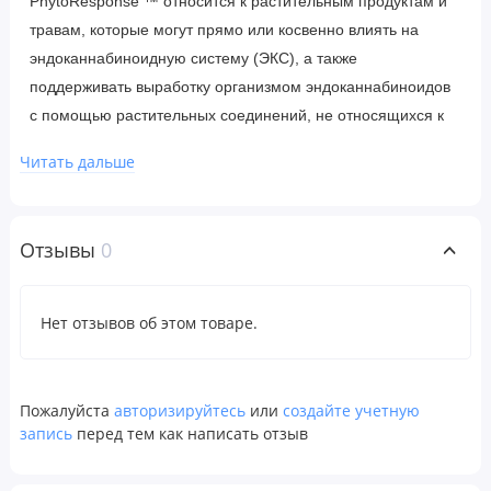
PhytoResponse ™ относится к растительным продуктам и
травам, которые могут прямо или косвенно влиять на
эндоканнабиноидную систему (ЭКС), а также
поддерживать выработку организмом эндоканнабиноидов
с помощью растительных соединений, не относящихся к
каннабису.
Читать дальше
ECS Все о балансе.
ECS способствует гомеостазу или балансу, а именно в
Отзывы
0
этом заключается суть здоровья.
Сила гороха и эндоканнабиноидная система
Нет отзывов об этом товаре.
ПЭА (N-пальмитоилэтаноламид) - это эндогенный амид
жирных кислот, который принадлежит к семейству
биологически активных липидов, содержание которых в
Пожалуйста
авторизируйтесь
или
создайте учетную
запись
перед тем как написать отзыв
организме увеличивается для уменьшения дискомфорта.
ПЭА является членом ECS и выполняет несколько