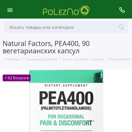
Natural Factors, PEA400, 90
вегетарианских капсул
Главная
Пищевые добавки
Кости, суставы и хрящи
Пальмитоилэ
+ 92 бонусов