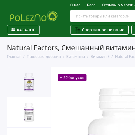
О нас
Блог
Отзывы о магази
Спортивное питание
КАТАЛОГ
Natural Factors, Смешанный витамин 
Главная
Пищевые добавки
Витамины
Витамин Е
Natural Fa
+ 52 бонусов