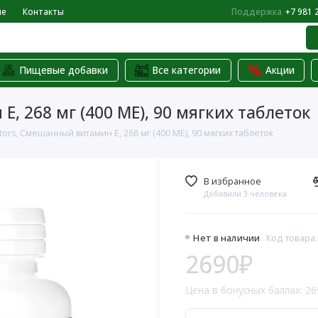
не
Контакты
Поддержка
+7 981 
Пищевые добавки
Все категории
Акции
E, 268 мг (400 МЕ), 90 мягких таблеток
ctors, Смешанный витамин E, 268 мг (400 МЕ), 90 мягких таблеток
В избранное
Добавили 3 человека
Нет в наличии
Код товара:
2690₽
Цена в бонусных баллах: 26