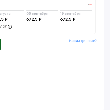
вгуста
05 сентября
19 сентября
.5 ₽
672.5 ₽
672,5 ₽
плат
Нашли дешевле?