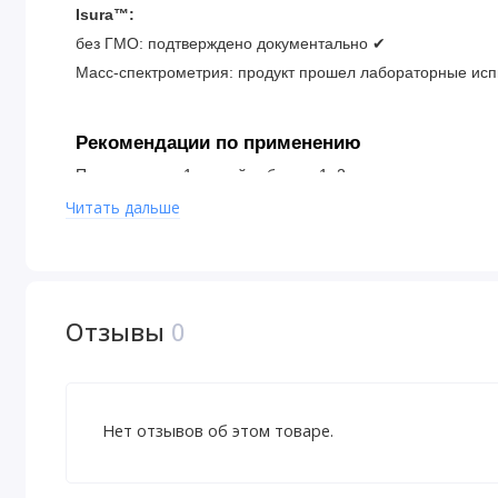
Isura™:
без ГМО: подтверждено документально ✔
Масс-спектрометрия: продукт прошел лабораторные ис
Рекомендации по применению
Принимать по 1 мягкой таблетке 1–2 раза в день или в 
Читать дальше
Ингредиенты
Капсула (желатин, глицерин, очищенная вода), соевое м
Не содержит искусственных красителей, консервантов, п
Отзывы
0
пшеницы, глютена, дрожжей, кукурузы, яиц, рыбы, моллю
Изготовлено компанией Natural Factors с гарантией без
надлежащей производственной практики (GMP), разраб
Нет отзывов об этом товаре.
качеством пищевых продуктов и медикаментов (FDA) С