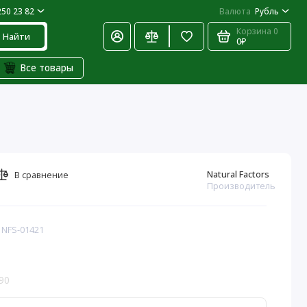
250 23 82
Валюта
Рубль
Корзина
0
Найти
0₽
Все товары
Natural Factors
В сравнение
Производитель
 NFS-01421
90