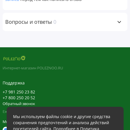
(растительного происхождения), натуральные красители
(красная морковь).
Вопросы и ответы
0
Не содержит искусственных красителей, консервантов,
подсластителей, молочных продуктов, сахара, пшеницы,
глютена, дрожжей, соя, яйца, рыба, моллюсков, соли,
древесных орехов, ГМО.
Изготовлено компанией Natural Factors с гарантией
безопасности и эффективности в соответствии со
Интернет-магазин POLEZNOO.RU
стандартами надлежащей производственной практики
(GMP), разработанными Управлением по санитарному
Поддержка
надзору за качеством пищевых продуктов и медикаментов
+7 981 250 23 82
(FDA) США и Министерством здравоохранения Канады.
+7 800 250 20 52
Обратный звонок
Ежедневно в будние с 11:30 до 20:30, в выходные с 11:30 до 19:30
Предупреждения
Мы используем файлы cookie и другие средства
Мы в сети
сохранения предпочтений и анализа действий
Перед применением любых пищевых добавок во время
посетителей сайта. Подробнее в
Политика