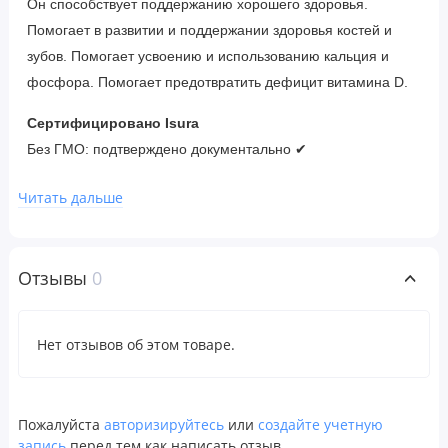
Он способствует поддержанию хорошего здоровья.
Помогает в развитии и поддержании здоровья костей и
зубов. Помогает усвоению и использованию кальция и
фосфора. Помогает предотвратить дефицит витамина D.
Сертифицировано Isura
Без ГМО: подтверждено документально ✔
Масс-спектрометрия: продукт прошел лабораторные
Читать дальше
испытания ✔
Рекомендации по применению
Отзывы
0
Для детей в возрасте 3 лет и старше:
принимать по
1 жевательной таблетке 1–2 раза в день или в
Нет отзывов об этом товаре.
соответствии с рекомендациями врача.
Ингредиенты
Пожалуйста
авторизируйтесь
или
создайте учетную
Натуральный ароматизатор «клубника», стеарат магния
запись
перед тем как написать отзыв